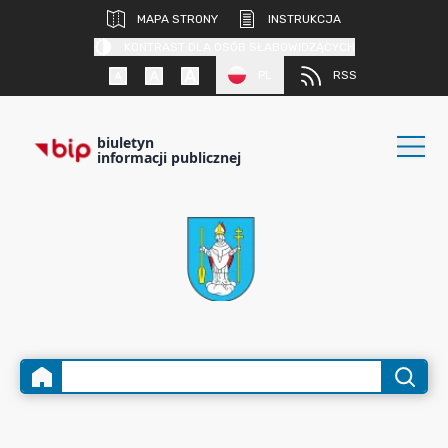
MAPA STRONY
INSTRUKCJA
KONTRAST DLA OSÓB SŁABOWIDZĄCYCH
PL
RSS
biuletyn
informacji publicznej