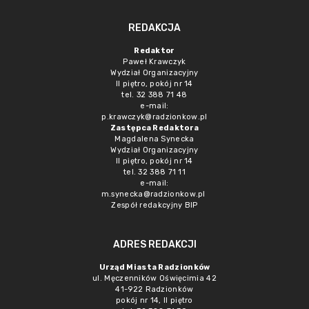
REDAKCJA
Redaktor
Paweł Krawczyk
Wydział Organizacyjny
II piętro, pokój nr 14
tel. 32 388 71 48
e-mail:
p.krawczyk@radzionkow.pl
Zastępca Redaktora
Magdalena Synecka
Wydział Organizacyjny
II piętro, pokój nr 14
tel. 32 388 71 11
e-mail:
m.synecka@radzionkow.pl
Zespół redakcyjny BIP
ADRES REDAKCJI
Urząd Miasta Radzionków
ul. Męczenników Oświęcimia 42
41-922 Radzionków
pokój nr 14, II piętro