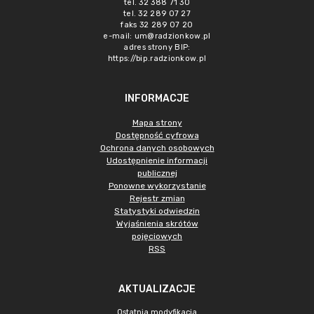
tel. 32 388 71 30
tel. 32 289 07 27
faks 32 289 07 20
e-mail:
um@radzionkow.pl
adres strony BIP:
https://bip.radzionkow.pl
INFORMACJE
Mapa strony
Dostępność cyfrowa
Ochrona danych osobowych
Udostępnienie informacji
publicznej
Ponowne wykorzystanie
Rejestr zmian
Statystyki odwiedzin
Wyjaśnienia skrótów
pojęciowych
RSS
AKTUALIZACJE
Ostatnia modyfikacja