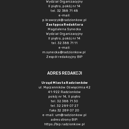
Wydział Organizacyjny
II piętro, pokój nr 14
tel. 32 388 71 48
e-mail:
p.krawczyk@radzionkow.pl
Zastępca Redaktora
Magdalena Synecka
Wydział Organizacyjny
II piętro, pokój nr 14
tel. 32 388 71 11
e-mail:
m.synecka@radzionkow.pl
Zespół redakcyjny BIP
ADRES REDAKCJI
Urząd Miasta Radzionków
ul. Męczenników Oświęcimia 42
41-922 Radzionków
pokój nr 14, II piętro
tel. 32 388 71 30
tel. 32 289 07 27
faks 32 289 07 20
e-mail:
um@radzionkow.pl
adres strony BIP:
https://bip.radzionkow.pl