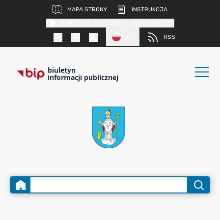
MAPA STRONY
INSTRUKCJA
KONTRAST DLA OSÓB SŁABOWIDZĄCYCH
PL
RSS
biuletyn
informacji publicznej