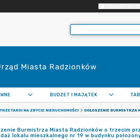
KONTRAST DLA O
 Urząd Miasta Radzionków
AWNE
BUDŻET I MAJĄTEK
TAB
PRZETARGI NA ZBYCIE NIERUCHOMOŚCI
zenie Burmistrza Miasta Radzionków o trzecim p
daż lokalu mieszkalnego nr 19 w budynku położony