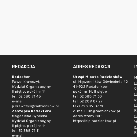
REDAKCJA
ADRES REDAKCJI
Redaktor
Urząd Miasta Radzionków
M
Paweł Krawczyk
ul. Męczenników Oświęcimia 42
D
Wydział Organizacyjny
41-922 Radzionków
O
II piętro, pokój nr 14
pokój nr 14, II piętro
U
tel. 32 388 71 48
tel. 32 388 71 30
p
e-mail:
tel. 32 289 07 27
P
p.krawczyk@radzionkow.pl
faks 32 289 07 20
R
Zastępca Redaktora
e-mail:
um@radzionkow.pl
S
Magdalena Synecka
adres strony BIP:
Wydział Organizacyjny
https://bip.radzionkow.pl
W
II piętro, pokój nr 14
p
tel. 32 388 71 11
R
e-mail: