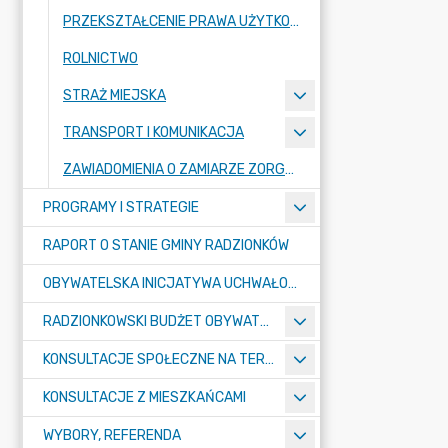
PRZEKSZTAŁCENIE PRAWA UŻYTKOWANIA WIECZYSTEGO W PRAWO WŁASNOŚCI
ROLNICTWO
STRAŻ MIEJSKA
TRANSPORT I KOMUNIKACJA
ZAWIADOMIENIA O ZAMIARZE ZORGANIZOWANIA ZGROMADZENIA
PROGRAMY I STRATEGIE
RAPORT O STANIE GMINY RADZIONKÓW
OBYWATELSKA INICJATYWA UCHWAŁODAWCZA
RADZIONKOWSKI BUDŻET OBYWATELSKI
KONSULTACJE SPOŁECZNE NA TERENIE MIASTA RADZIONKÓW
KONSULTACJE Z MIESZKAŃCAMI
WYBORY, REFERENDA