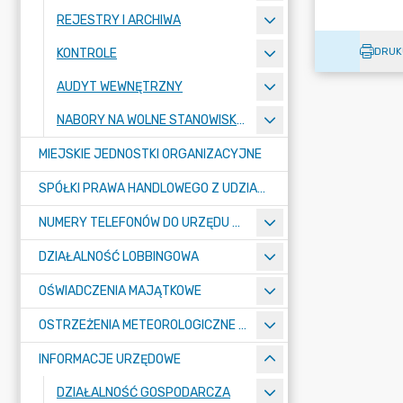
REJESTRY I ARCHIWA
DRUK
KONTROLE
AUDYT WEWNĘTRZNY
NABORY NA WOLNE STANOWISKA PRACY
MIEJSKIE JEDNOSTKI ORGANIZACYJNE
SPÓŁKI PRAWA HANDLOWEGO Z UDZIAŁEM GMINY
NUMERY TELEFONÓW DO URZĘDU MIASTA, MIEJSKICH JEDNOSTEK ORGANIZACYJNYCH ORAZ SPÓŁEK PRAWA HANDLOWEGO Z UDZIAŁEM GMINY
DZIAŁALNOŚĆ LOBBINGOWA
OŚWIADCZENIA MAJĄTKOWE
OSTRZEŻENIA METEOROLOGICZNE O ZŁYM STANIE POWIETRZA I INNE
INFORMACJE URZĘDOWE
DZIAŁALNOŚĆ GOSPODARCZA