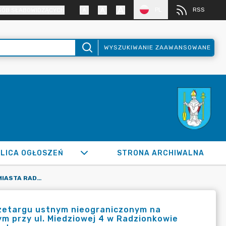
PL
RSS
SÓB SŁABOWIDZĄCYCH
WYSZUKIWANIE ZAAWANSOWANE
LICA OGŁOSZEŃ
STRONA ARCHIWALNA
OGŁOSZENIE BURMISTRZA MIASTA RADZIONKÓW O TRZECIM PRZETARGU USTNYM NIEOGRANICZONYM NA SPRZEDAŻ LOKALU MIESZKALNEGO NR 19 W BUDYNKU POŁOŻONYM PRZY UL. MIEDZIOWEJ 4 W RADZIONKOWIE WRAZ ZE SPRZEDAŻĄ UŁAMKOWEJ NIEWYDZIELONEJ CZĘŚCI GRUNTU
rzetargu ustnym nieograniczonym na
m przy ul. Miedziowej 4 w Radzionkowie