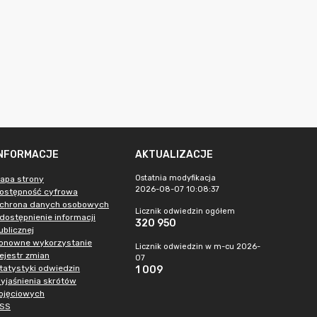
INFORMACJE
AKTUALIZACJE
Ostatnia modyfikacja
apa strony
2026-08-07 10:08:37
ostępność cyfrowa
chrona danych osobowych
Licznik odwiedzin ogółem
dostępnienie informacji
320 950
ublicznej
onowne wykorzystanie
Licznik odwiedzin w m-cu 2026-
ejestr zmian
07
tatystyki odwiedzin
1 009
yjaśnienia skrótów
ojęciowych
SS