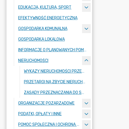
EDUKACJA, KULTURA, SPORT
EFEKTYWNOŚĆ ENERGETYCZNA
GOSPODARKA KOMUNALNA
GOSPODARKA LOKALOWA
INFORMACJE O PLANOWANYCH POMIARACH PEM
NIERUCHOMOŚCI
WYKAZY NIERUCHOMOŚCI PRZEZNACZONYCH DO SPRZEDAŻY, ODDANIA W UŻYTKOWANIE WIECZYSTE LUB DZIERŻAWĘ
PRZETARGI NA ZBYCIE NIERUCHOMOŚCI
ZASADY PRZEZNACZANIA DO SPRZEDAŻY NIERUCHOMOŚCI GRUNTOWYCH ODDANYCH W UŻYTKOWANIE WIECZYSTE ORAZ SZCZEGÓŁOWYCH WYTYCZNYCH SPRZEDAŻY NIERUCHOMOŚCI GRUNTOWYCH NA RZECZ ICH UŻYTKOWNIKÓW WIECZYSTYCH
ORGANIZACJE POZARZĄDOWE
PODATKI, OPŁATY I INNE
POMOC SPOŁECZNA I OCHRONA ZDROWIA