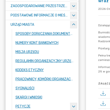
wraz 
ZAGOSPODAROWANIE PRZESTRZENNE
2026-06
PODSTAWOWE INFORMACJE O MIEŚCIE
URZĄD MIASTA
SPOSOBY DORĘCZANIA DOKUMENTÓW DO URZĘDU MIASTA RADZIONKÓW
NUMERY KONT BANKOWYCH
MISJA URZĘDU
REGULAMIN ORGANIZACYJNY URZĘDU
KODEKS ETYCZNY
PRACOWNICY, KOMÓRKI ORGANIZACYJNE URZĘDU
ZAŁĄCZ
SYGNALIŚCI
SKARGI I WNIOSKI
PETYCJE