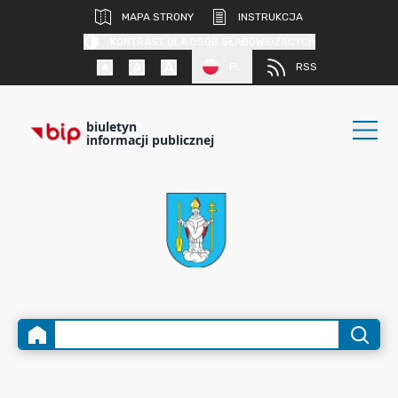
MAPA STRONY
INSTRUKCJA
KONTRAST DLA OSÓB SŁABOWIDZĄCYCH
PL
RSS
biuletyn
informacji publicznej