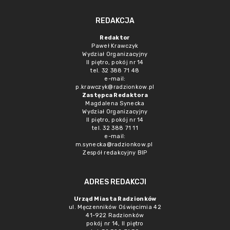
REDAKCJA
Redaktor
Paweł Krawczyk
Wydział Organizacyjny
II piętro, pokój nr 14
tel. 32 388 71 48
e-mail:
p.krawczyk@radzionkow.pl
Zastępca Redaktora
Magdalena Synecka
Wydział Organizacyjny
II piętro, pokój nr 14
tel. 32 388 71 11
e-mail:
m.synecka@radzionkow.pl
Zespół redakcyjny BIP
ADRES REDAKCJI
Urząd Miasta Radzionków
ul. Męczenników Oświęcimia 42
41-922 Radzionków
pokój nr 14, II piętro