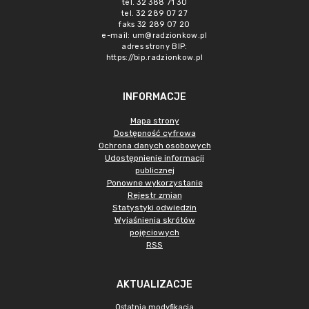
tel. 32 388 71 30
tel. 32 289 07 27
faks 32 289 07 20
e-mail:
um@radzionkow.pl
adres strony BIP:
https://bip.radzionkow.pl
INFORMACJE
Mapa strony
Dostępność cyfrowa
Ochrona danych osobowych
Udostępnienie informacji
publicznej
Ponowne wykorzystanie
Rejestr zmian
Statystyki odwiedzin
Wyjaśnienia skrótów
pojęciowych
RSS
AKTUALIZACJE
Ostatnia modyfikacja