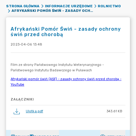
STRONA GŁÓWNA
INFORMACJE URZĘDOWE
ROLNICTWO
AFRYKAŃSKI POMÓR ŚWIŃ - ZASADY OCHRONY ŚWIŃ PRZED CHOROBĄ
Afrykański Pomór Świń - zasady ochrony
świń przed chorobą
2023-04-06 13:48
ZAŁĄCZNIKI
Ulotka.pdf
343.61 KB