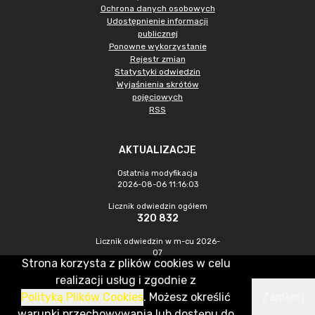
Ochrona danych osobowych
Udostępnienie informacji
publicznej
Ponowne wykorzystanie
Rejestr zmian
Statystyki odwiedzin
Wyjaśnienia skrótów
pojęciowych
RSS
AKTUALIZACJE
Ostatnia modyfikacja
2026-08-06 11:16:03
Licznik odwiedzin ogółem
320 832
Licznik odwiedzin w m-cu 2026-
07
Strona korzysta z plików cookies w celu
891
realizacji usług i zgodnie z
Polityką Plików Cookies
. Możesz określić
Zamknij
CMS & Hosting: Nefeni Sp. z o.o.
warunki przechowywania lub dostępu do