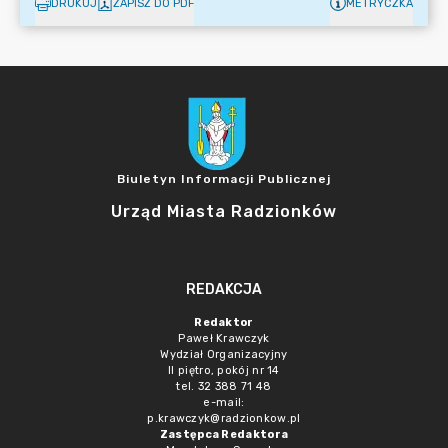
DRUKUJ
ZAPISZ DO PDF
METRYCZKA
Biuletyn Informacji Publicznej
Urząd Miasta Radzionków
REDAKCJA
Redaktor
Paweł Krawczyk
Wydział Organizacyjny
II piętro, pokój nr 14
tel. 32 388 71 48
e-mail:
p.krawczyk@radzionkow.pl
Zastępca Redaktora