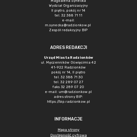
Magdalena Synecka
Wydział Organizacyjny
II piętro, pokój nr 14
tel. 32 388 71 11
e-mail:
m.synecka@radzionkow.pl
Zespół redakcyjny BIP
ADRES REDAKCJI
Urząd Miasta Radzionków
ul. Męczenników Oświęcimia 42
41-922 Radzionków
pokój nr 14, II piętro
tel. 32 388 71 30
tel. 32 289 07 27
faks 32 289 07 20
e-mail:
um@radzionkow.pl
adres strony BIP:
https://bip.radzionkow.pl
INFORMACJE
Mapa strony
Dostępność cyfrowa