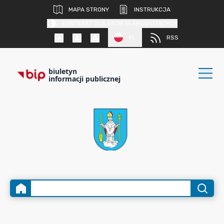
MAPA STRONY
INSTRUKCJA
KONTRAST DLA OSÓB SŁABOWIDZĄCYCH
PL
RSS
biuletyn
informacji publicznej