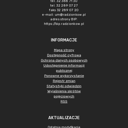
tel. 32 388 71 30
tel. 32 289 07 27
faks 32 289 07 20
e-mail:
um@radzionkow.pl
adres strony BIP:
https://bip.radzionkow.pl
INFORMACJE
Mapa strony
Dostępność cyfrowa
Ochrona danych osobowych
Udostępnienie informacji
publicznej
Ponowne wykorzystanie
Rejestr zmian
Statystyki odwiedzin
Wyjaśnienia skrótów
pojęciowych
RSS
AKTUALIZACJE
Ostatnia modyfikacja