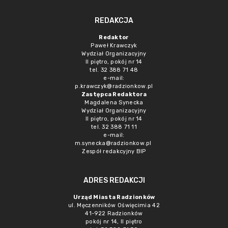
REDAKCJA
Redaktor
Paweł Krawczyk
Wydział Organizacyjny
II piętro, pokój nr 14
tel. 32 388 71 48
e-mail:
p.krawczyk@radzionkow.pl
Zastępca Redaktora
Magdalena Synecka
Wydział Organizacyjny
II piętro, pokój nr 14
tel. 32 388 71 11
e-mail:
m.synecka@radzionkow.pl
Zespół redakcyjny BIP
ADRES REDAKCJI
Urząd Miasta Radzionków
ul. Męczenników Oświęcimia 42
41-922 Radzionków
pokój nr 14, II piętro