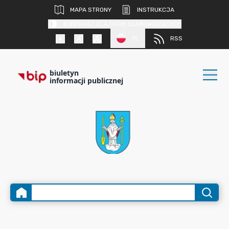
MAPA STRONY
INSTRUKCJA
KONTRAST DLA OSÓB SŁABOWIDZĄCYCH
PL
RSS
biuletyn
informacji publicznej