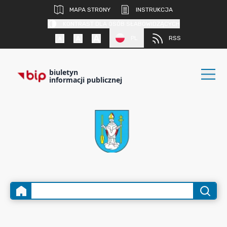
MAPA STRONY
INSTRUKCJA
KONTRAST DLA OSÓB SŁABOWIDZĄCYCH
PL
RSS
biuletyn
informacji publicznej