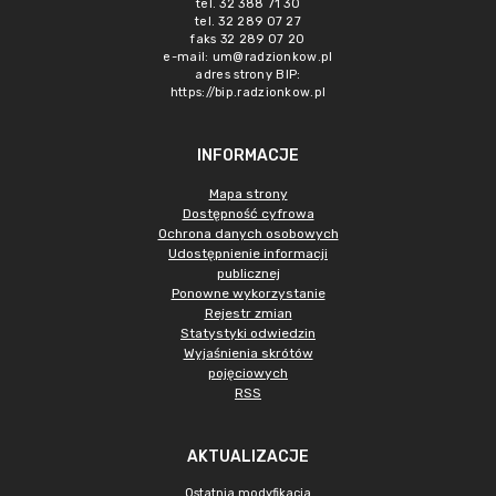
tel. 32 388 71 30
tel. 32 289 07 27
faks 32 289 07 20
e-mail:
um@radzionkow.pl
adres strony BIP:
https://bip.radzionkow.pl
INFORMACJE
Mapa strony
Dostępność cyfrowa
Ochrona danych osobowych
Udostępnienie informacji
publicznej
Ponowne wykorzystanie
Rejestr zmian
Statystyki odwiedzin
Wyjaśnienia skrótów
pojęciowych
RSS
AKTUALIZACJE
Ostatnia modyfikacja