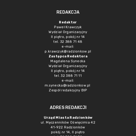
REDAKCJA
Redaktor
Paweł Krawczyk
Wydział Organizacyjny
II piętro, pokój nr 14
tel. 32 388 71 48
e-mail:
p.krawczyk@radzionkow.pl
Zastępca Redaktora
Magdalena Synecka
Wydział Organizacyjny
II piętro, pokój nr 14
tel. 32 388 71 11
e-mail:
m.synecka@radzionkow.pl
Zespół redakcyjny BIP
ADRES REDAKCJI
Urząd Miasta Radzionków
ul. Męczenników Oświęcimia 42
41-922 Radzionków
pokój nr 14, II piętro