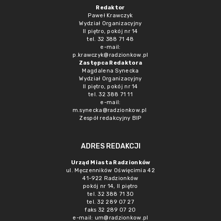
Redaktor
Paweł Krawczyk
Wydział Organizacyjny
II piętro, pokój nr 14
tel. 32 388 71 48
e-mail:
p.krawczyk@radzionkow.pl
Zastępca Redaktora
Magdalena Synecka
Wydział Organizacyjny
II piętro, pokój nr 14
tel. 32 388 71 11
e-mail:
m.synecka@radzionkow.pl
Zespół redakcyjny BIP
ADRES REDAKCJI
Urząd Miasta Radzionków
ul. Męczenników Oświęcimia 42
41-922 Radzionków
pokój nr 14, II piętro
tel. 32 388 71 30
tel. 32 289 07 27
faks 32 289 07 20
e-mail:
um@radzionkow.pl