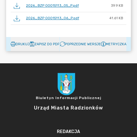
2026_BZP 00015113_05_P.pdf
39.9 KB
2026_BZP 00015113_06_P.pdf
41.61 KB
DRUKUJ
ZAPISZ DO PDF
POPRZEDNIE WERSJE
METRYCZKA
Biuletyn Informacji Publicznej
Urząd Miasta Radzionków
REDAKCJA