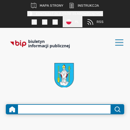
MAPA STRONY
INSTRUKCJA
KONTRAST DLA OSÓB SŁABOWIDZĄCYCH
PL
RSS
biuletyn
informacji publicznej