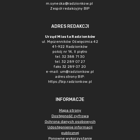
m.synecka@radzionkow.pl
Zespół redakcyjny BIP
ADRES REDAKCJI
Urząd Miasta Radzionków
ul. Męczenników Oświęcimia 42
41-922 Radzionków
pokój nr 14, II piętro
tel. 32 388 71 30
tel. 32 289 07 27
faks 32 289 07 20
e-mail:
um@radzionkow.pl
adres strony BIP:
https://bip.radzionkow.pl
INFORMACJE
Mapa strony
Dostępność cyfrowa
Ochrona danych osobowych
Udostępnienie informacji
publicznej
Ponowne wykorzystanie