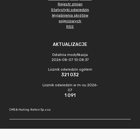
Rejestr zmian
Statystyki odwiedzin
Wyjaśnienia skrótów
pojęciowych
RSS
AKTUALIZACJE
Ostatnia modyfikacja
2026-08-07 10:08:37
Licznik odwiedzin ogółem
321 032
Licznik odwiedzin w m-cu 2026-
07
1 091
CMS & Hosting: Nefeni Sp. z o.o.