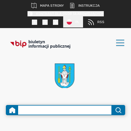
MAPA STRONY
INSTRUKCJA
KONTRAST DLA OSÓB SŁABOWIDZĄCYCH
PL
RSS
biuletyn
informacji publicznej