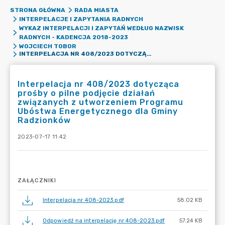
STRONA GŁÓWNA
RADA MIASTA
INTERPELACJE I ZAPYTANIA RADNYCH
WYKAZ INTERPELACJI I ZAPYTAŃ WEDŁUG NAZWISK
RADNYCH - KADENCJA 2018-2023
WOJCIECH TOBOR
INTERPELACJA NR 408/2023 DOTYCZĄCA PROŚBY O PILNE PODJĘCIE DZIAŁAŃ ZWIĄZANYCH Z UTWORZENIEM PROGRAMU UBÓSTWA ENERGETYCZNEGO DLA GMINY RADZIONKÓW
Interpelacja nr 408/2023 dotycząca
prośby o pilne podjęcie działań
związanych z utworzeniem Programu
Ubóstwa Energetycznego dla Gminy
Radzionków
2023-07-17 11:42
ZAŁĄCZNIKI
Interpelacja nr 408-2023.pdf
58.02 KB
Odpowiedź na interpelację nr 408-2023.pdf
57.24 KB