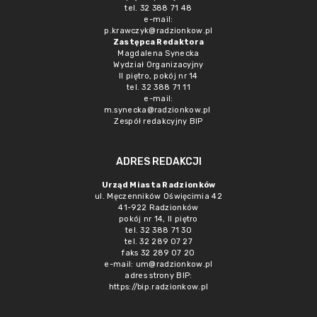
tel. 32 388 71 48
e-mail:
p.krawczyk@radzionkow.pl
Zastępca Redaktora
Magdalena Synecka
Wydział Organizacyjny
II piętro, pokój nr 14
tel. 32 388 71 11
e-mail:
m.synecka@radzionkow.pl
Zespół redakcyjny BIP
ADRES REDAKCJI
Urząd Miasta Radzionków
ul. Męczenników Oświęcimia 42
41-922 Radzionków
pokój nr 14, II piętro
tel. 32 388 71 30
tel. 32 289 07 27
faks 32 289 07 20
e-mail:
um@radzionkow.pl
adres strony BIP:
https://bip.radzionkow.pl