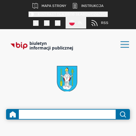
MAPA STRONY
INSTRUKCJA
KONTRAST DLA OSÓB SŁABOWIDZĄCYCH
PL
RSS
biuletyn
informacji publicznej