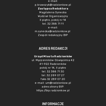
e-mail:
p.krawczyk@radzionkow.pl
Zastępca Redaktora
Magdalena Synecka
Wydział Organizacyjny
II piętro, pokój nr 14
tel. 32 388 71 11
e-mail:
m.synecka@radzionkow.pl
Zespół redakcyjny BIP
ADRES REDAKCJI
Urząd Miasta Radzionków
ul. Męczenników Oświęcimia 42
41-922 Radzionków
pokój nr 14, II piętro
tel. 32 388 71 30
tel. 32 289 07 27
faks 32 289 07 20
e-mail:
um@radzionkow.pl
adres strony BIP:
https://bip.radzionkow.pl
INFORMACJE