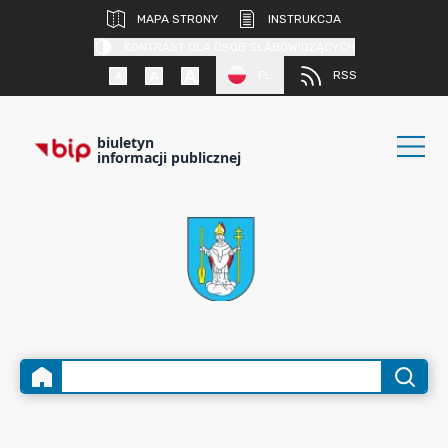
MAPA STRONY
INSTRUKCJA
KONTRAST DLA OSÓB SŁABOWIDZĄCYCH
PL
RSS
biuletyn
informacji publicznej