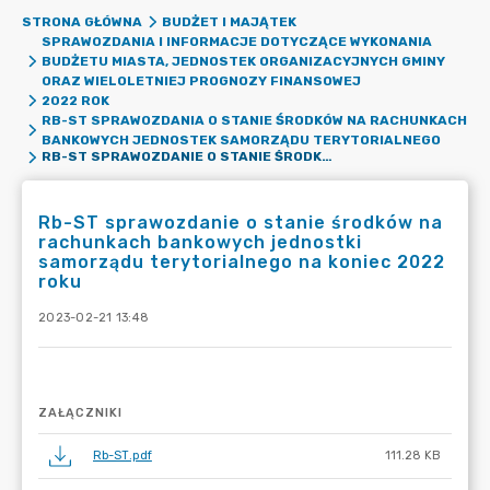
STRONA GŁÓWNA
BUDŻET I MAJĄTEK
SPRAWOZDANIA I INFORMACJE DOTYCZĄCE WYKONANIA
BUDŻETU MIASTA, JEDNOSTEK ORGANIZACYJNYCH GMINY
ORAZ WIELOLETNIEJ PROGNOZY FINANSOWEJ
2022 ROK
RB-ST SPRAWOZDANIA O STANIE ŚRODKÓW NA RACHUNKACH
BANKOWYCH JEDNOSTEK SAMORZĄDU TERYTORIALNEGO
RB-ST SPRAWOZDANIE O STANIE ŚRODKÓW NA RACHUNKACH BANKOWYCH JEDNOSTKI SAMORZĄDU TERYTORIALNEGO NA KONIEC 2022 ROKU
Rb-ST sprawozdanie o stanie środków na
rachunkach bankowych jednostki
samorządu terytorialnego na koniec 2022
roku
2023-02-21 13:48
ZAŁĄCZNIKI
Rb-ST.pdf
111.28 KB