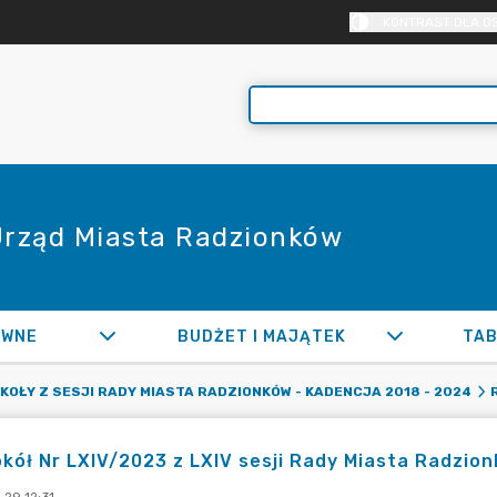
KONTRAST DLA O
 Urząd Miasta Radzionków
AWNE
BUDŻET I MAJĄTEK
TAB
OŁY Z SESJI RADY MIASTA RADZIONKÓW - KADENCJA 2018 - 2024
kół Nr LXIV/2023 z LXIV sesji Rady Miasta Radzio