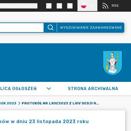
PL
RSS
SÓB SŁABOWIDZĄCYCH
WYSZUKIWANIE ZAAWANSOWANE
LICA OGŁOSZEŃ
STRONA ARCHIWALNA
PROTOKÓŁ NR LXIV/2023 Z LXIV SESJI RADY MIASTA RADZIONKÓW W DNIU 23 LISTOPADA 2023 ROKU
ROK 2023
nków w dniu 23 listopada 2023 roku