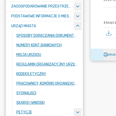
2023-12
ZAGOSPODAROWANIE PRZESTRZENNE
PODSTAWOWE INFORMACJE O MIEŚCIE
ZAŁĄCZ
URZĄD MIASTA
SPOSOBY DORĘCZANIA DOKUMENTÓW DO URZĘDU MIASTA RADZIONKÓW
NUMERY KONT BANKOWYCH
MISJA URZĘDU
DRUK
REGULAMIN ORGANIZACYJNY URZĘDU
KODEKS ETYCZNY
PRACOWNICY, KOMÓRKI ORGANIZACYJNE URZĘDU
SYGNALIŚCI
SKARGI I WNIOSKI
PETYCJE