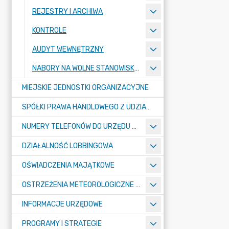
REJESTRY I ARCHIWA
KONTROLE
AUDYT WEWNĘTRZNY
NABORY NA WOLNE STANOWISKA PRACY
MIEJSKIE JEDNOSTKI ORGANIZACYJNE
SPÓŁKI PRAWA HANDLOWEGO Z UDZIAŁEM GMINY
NUMERY TELEFONÓW DO URZĘDU MIASTA, MIEJSKICH JEDNOSTEK ORGANIZACYJNYCH ORAZ SPÓŁEK PRAWA HANDLOWEGO Z UDZIAŁEM GMINY
DZIAŁALNOŚĆ LOBBINGOWA
OŚWIADCZENIA MAJĄTKOWE
OSTRZEŻENIA METEOROLOGICZNE O ZŁYM STANIE POWIETRZA I INNE
INFORMACJE URZĘDOWE
PROGRAMY I STRATEGIE