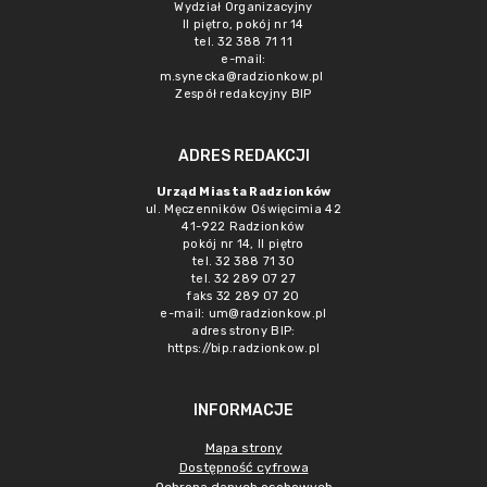
Wydział Organizacyjny
II piętro, pokój nr 14
tel. 32 388 71 11
e-mail:
m.synecka@radzionkow.pl
Zespół redakcyjny BIP
ADRES REDAKCJI
Urząd Miasta Radzionków
ul. Męczenników Oświęcimia 42
41-922 Radzionków
pokój nr 14, II piętro
tel. 32 388 71 30
tel. 32 289 07 27
faks 32 289 07 20
e-mail:
um@radzionkow.pl
adres strony BIP:
https://bip.radzionkow.pl
INFORMACJE
Mapa strony
Dostępność cyfrowa