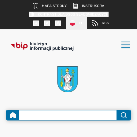
MAPA STRONY
INSTRUKCJA
KONTRAST DLA OSÓB SŁABOWIDZĄCYCH
PL
RSS
biuletyn
informacji publicznej