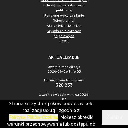
Ochrona danych osobowych
Udostępnienie informacji
publicznej
Ponowne wykorzystanie
Rejestr zmian
Statystyki odwiedzin
Wyjaśnienia skrótów
pojęciowych
RSS
AKTUALIZACJE
Ostatnia modyfikacja
2026-08-06 11:16:03
Licznik odwiedzin ogółem
320 833
Licznik odwiedzin w m-cu 2026-
07
Strona korzysta z plików cookies w celu
892
realizacji usług i zgodnie z
Polityką Plików Cookies
. Możesz określić
Zamknij
CMS & Hosting: Nefeni Sp. z o.o.
warunki przechowywania lub dostępu do