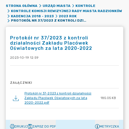
STRONA GŁÓWNA
URZĄD MIASTA
KONTROLE
KONTROLE KOMISJI REWIZYJNEJ RADY MIASTA RADZIONKÓW
KADENCJA 2018 - 2023
2023 ROK
PROTOKÓŁ NR 37/2023 Z KONTROLI DZIAŁALNOŚCI ZAKŁADU PLACÓWEK OŚWIATOWYCH ZA LATA 2020-2022
Protokół nr 37/2023 z kontroli
działalności Zakładu Placówek
Oświatowych za lata 2020-2022
2023-10-19 12:59
ZAŁĄCZNIKI
Protokół nr 37-2023 z kontroli działalności
Zakładu Placówek Oświatowych za lata
185.05 KB
2020-2022.pdf
DRUKUJ
ZAPISZ DO PDF
METRYCZKA