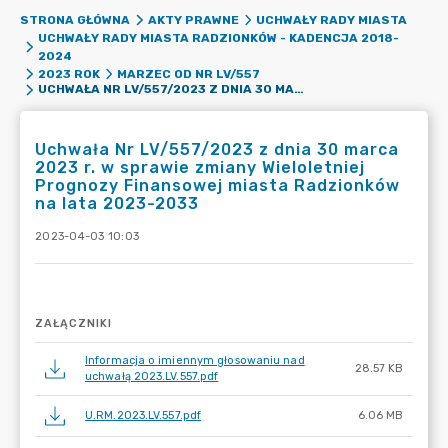
STRONA GŁÓWNA
AKTY PRAWNE
UCHWAŁY RADY MIASTA
UCHWAŁY RADY MIASTA RADZIONKÓW - KADENCJA 2018-
2024
2023 ROK
MARZEC OD NR LV/557
UCHWAŁA NR LV/557/2023 Z DNIA 30 MARCA 2023 R. W SPRAWIE ZMIANY WIELOLETNIEJ PROGNOZY FINANSOWEJ MIASTA RADZIONKÓW NA LATA 2023-2033
Uchwała Nr LV/557/2023 z dnia 30 marca
2023 r. w sprawie zmiany Wieloletniej
Prognozy Finansowej miasta Radzionków
na lata 2023-2033
2023-04-03 10:03
ZAŁĄCZNIKI
Informacja o imiennym głosowaniu nad
28.57 KB
uchwałą 2023.LV.557.pdf
U.RM.2023.LV.557.pdf
6.06 MB