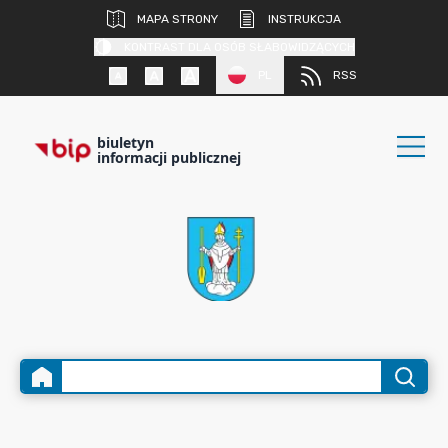
MAPA STRONY
INSTRUKCJA
KONTRAST DLA OSÓB SŁABOWIDZĄCYCH
PL
RSS
biuletyn
informacji publicznej