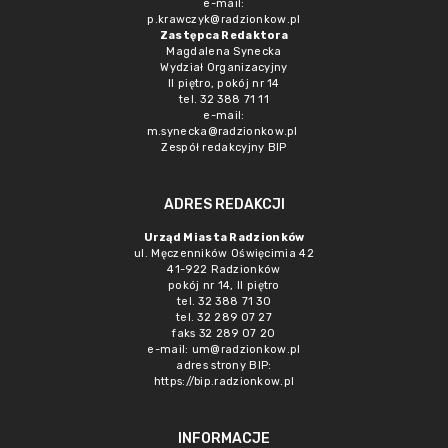
e-mail:
p.krawczyk@radzionkow.pl
Zastępca Redaktora
Magdalena Synecka
Wydział Organizacyjny
II piętro, pokój nr 14
tel. 32 388 71 11
e-mail:
m.synecka@radzionkow.pl
Zespół redakcyjny BIP
ADRES REDAKCJI
Urząd Miasta Radzionków
ul. Męczenników Oświęcimia 42
41-922 Radzionków
pokój nr 14, II piętro
tel. 32 388 71 30
tel. 32 289 07 27
faks 32 289 07 20
e-mail:
um@radzionkow.pl
adres strony BIP:
https://bip.radzionkow.pl
INFORMACJE