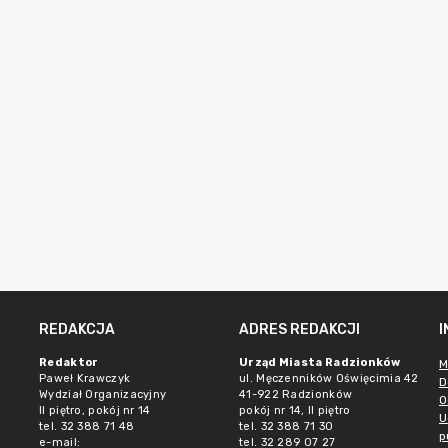
REDAKCJA
ADRES REDAKCJI
Redaktor
Urząd Miasta Radzionków
M
Paweł Krawczyk
ul. Męczenników Oświęcimia 42
D
Wydział Organizacyjny
41-922 Radzionków
O
II piętro, pokój nr 14
pokój nr 14, II piętro
U
tel. 32 388 71 48
tel. 32 388 71 30
p
e-mail:
tel. 32 289 07 27