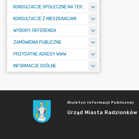
KONSULTACJE SPOŁECZNE NA TERENIE MIASTA RADZIONKÓW
KONSULTACJE Z MIESZKAŃCAMI
WYBORY, REFERENDA
ZAMÓWIENIA PUBLICZNE
PRZYDATNE ADRESY WWW
INFORMACJE OGÓLNE
Biuletyn Informacji Publicznej
Urząd Miasta Radzionków