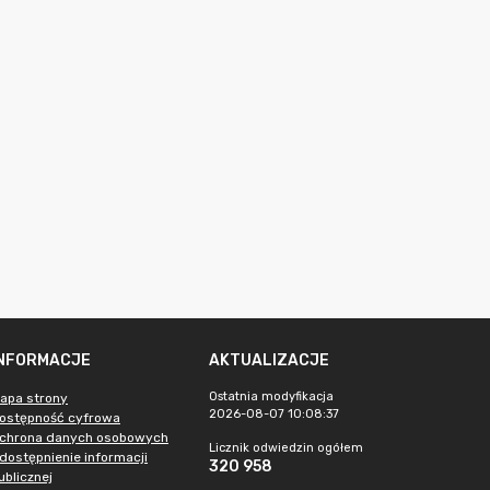
INFORMACJE
AKTUALIZACJE
Ostatnia modyfikacja
apa strony
2026-08-07 10:08:37
ostępność cyfrowa
chrona danych osobowych
Licznik odwiedzin ogółem
dostępnienie informacji
320 958
ublicznej