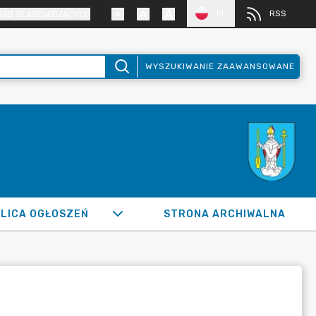
PL
RSS
SÓB SŁABOWIDZĄCYCH
WYSZUKIWANIE ZAAWANSOWANE
LICA OGŁOSZEŃ
STRONA ARCHIWALNA