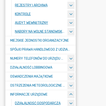
REJESTRY I ARCHIWA
KONTROLE
AUDYT WEWNĘTRZNY
NABORY NA WOLNE STANOWISKA PRACY
MIEJSKIE JEDNOSTKI ORGANIZACYJNE
SPÓŁKI PRAWA HANDLOWEGO Z UDZIAŁEM GMINY
NUMERY TELEFONÓW DO URZĘDU MIASTA, MIEJSKICH JEDNOSTEK ORGANIZACYJNYCH ORAZ SPÓŁEK PRAWA HANDLOWEGO Z UDZIAŁEM GMINY
DZIAŁALNOŚĆ LOBBINGOWA
OŚWIADCZENIA MAJĄTKOWE
OSTRZEŻENIA METEOROLOGICZNE O ZŁYM STANIE POWIETRZA I INNE
INFORMACJE URZĘDOWE
DZIAŁALNOŚĆ GOSPODARCZA