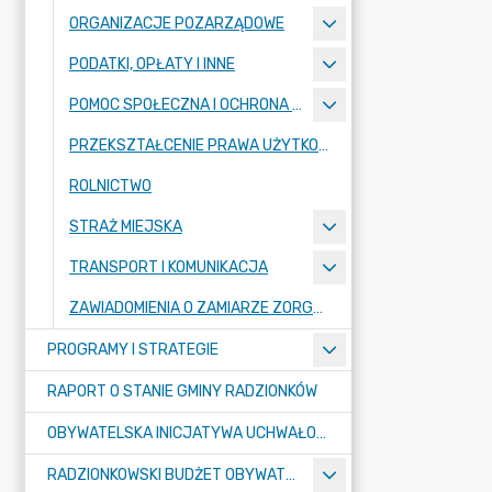
ORGANIZACJE POZARZĄDOWE
PODATKI, OPŁATY I INNE
POMOC SPOŁECZNA I OCHRONA ZDROWIA
PRZEKSZTAŁCENIE PRAWA UŻYTKOWANIA WIECZYSTEGO W PRAWO WŁASNOŚCI
ROLNICTWO
STRAŻ MIEJSKA
TRANSPORT I KOMUNIKACJA
ZAWIADOMIENIA O ZAMIARZE ZORGANIZOWANIA ZGROMADZENIA
PROGRAMY I STRATEGIE
RAPORT O STANIE GMINY RADZIONKÓW
OBYWATELSKA INICJATYWA UCHWAŁODAWCZA
RADZIONKOWSKI BUDŻET OBYWATELSKI