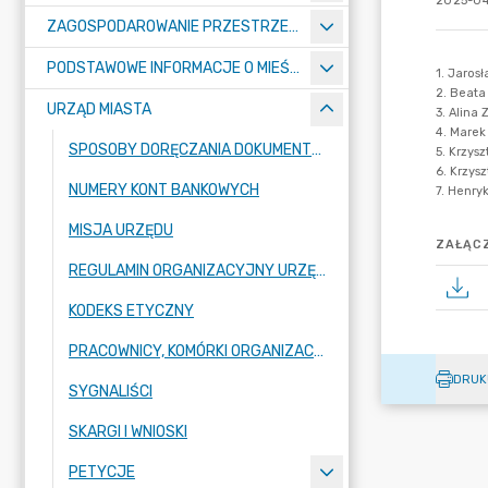
2025-04
ZAGOSPODAROWANIE PRZESTRZENNE
PODSTAWOWE INFORMACJE O MIEŚCIE
URZĄD MIASTA
SPOSOBY DORĘCZANIA DOKUMENTÓW DO URZĘDU MIASTA RADZIONKÓW
NUMERY KONT BANKOWYCH
MISJA URZĘDU
ZAŁĄCZ
REGULAMIN ORGANIZACYJNY URZĘDU
KODEKS ETYCZNY
PRACOWNICY, KOMÓRKI ORGANIZACYJNE URZĘDU
DRUK
SYGNALIŚCI
SKARGI I WNIOSKI
PETYCJE