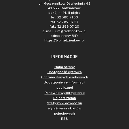
ul. Męczenników Oświęcimia 42
41-922 Radzionków
pokój nr 14, II piętro
tel. 32 388 71 30
tel. 32 289 07 27
faks 32 289 07 20
e-mail:
um@radzionkow.pl
adres strony BIP:
https://bip.radzionkow.pl
INFORMACJE
Mapa strony
Dostępność cyfrowa
Ochrona danych osobowych
Udostępnienie informacji
publicznej
Ponowne wykorzystanie
Rejestr zmian
Statystyki odwiedzin
Wyjaśnienia skrótów
pojęciowych
RSS