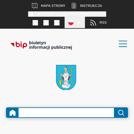
MAPA STRONY
INSTRUKCJA
KONTRAST DLA OSÓB SŁABOWIDZĄCYCH
PL
RSS
biuletyn
informacji publicznej