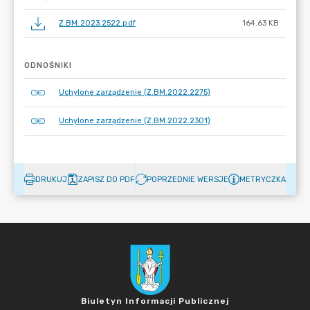
Z.BM.2023.2522.pdf
164.63 KB
ODNOŚNIKI
Uchylone zarządzenie (Z.BM.2022.2275)
Uchylone zarządzenie (Z.BM.2022.2301)
DRUKUJ
ZAPISZ DO PDF
POPRZEDNIE WERSJE
METRYCZKA
Biuletyn Informacji Publicznej