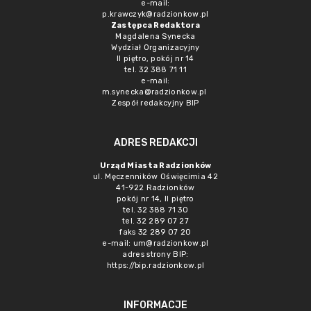
e-mail:
p.krawczyk@radzionkow.pl
Zastępca Redaktora
Magdalena Synecka
Wydział Organizacyjny
II piętro, pokój nr 14
tel. 32 388 71 11
e-mail:
m.synecka@radzionkow.pl
Zespół redakcyjny BIP
ADRES REDAKCJI
Urząd Miasta Radzionków
ul. Męczenników Oświęcimia 42
41-922 Radzionków
pokój nr 14, II piętro
tel. 32 388 71 30
tel. 32 289 07 27
faks 32 289 07 20
e-mail:
um@radzionkow.pl
adres strony BIP:
https://bip.radzionkow.pl
INFORMACJE