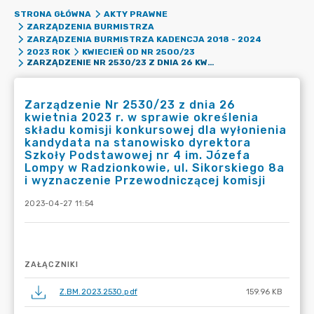
STRONA GŁÓWNA
AKTY PRAWNE
ZARZĄDZENIA BURMISTRZA
ZARZĄDZENIA BURMISTRZA KADENCJA 2018 - 2024
2023 ROK
KWIECIEŃ OD NR 2500/23
ZARZĄDZENIE NR 2530/23 Z DNIA 26 KWIETNIA 2023 R. W SPRAWIE OKREŚLENIA SKŁADU KOMISJI KONKURSOWEJ DLA WYŁONIENIA KANDYDATA NA STANOWISKO DYREKTORA SZKOŁY PODSTAWOWEJ NR 4 IM. JÓZEFA LOMPY W RADZIONKOWIE, UL. SIKORSKIEGO 8A I WYZNACZENIE PRZEWODNICZĄCEJ KOMISJI
Zarządzenie Nr 2530/23 z dnia 26
kwietnia 2023 r. w sprawie określenia
składu komisji konkursowej dla wyłonienia
kandydata na stanowisko dyrektora
Szkoły Podstawowej nr 4 im. Józefa
Lompy w Radzionkowie, ul. Sikorskiego 8a
i wyznaczenie Przewodniczącej komisji
2023-04-27 11:54
ZAŁĄCZNIKI
Z.BM.2023.2530.pdf
159.96 KB