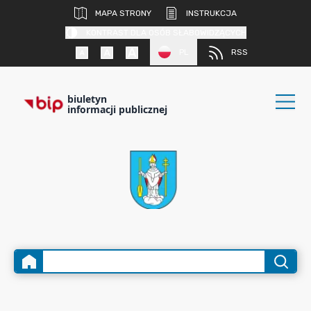
MAPA STRONY
INSTRUKCJA
KONTRAST DLA OSÓB SŁABOWIDZĄCYCH
PL
RSS
biuletyn
informacji publicznej