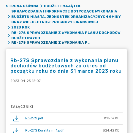
STRONA GŁÓWNA
BUDŻET I MAJĄTEK
SPRAWOZDANIA I INFORMACJE DOTYCZĄCE WYKONANIA
BUDŻETU MIASTA, JEDNOSTEK ORGANIZACYJNYCH GMINY
ORAZ WIELOLETNIEJ PROGNOZY FINANSOWEJ
2023 ROK
RB-27S SPRAWOZDANIE Z WYKONANIA PLANU DOCHODÓW
BUDŻETOWYCH
RB-27S SPRAWOZDANIE Z WYKONANIA PLANU DOCHODÓW BUDŻETOWYCH ZA OKRES OD POCZĄTKU ROKU DO DNIA 31 MARCA 2023 ROKU
Rb-27S Sprawozdanie z wykonania planu
dochodów budżetowych za okres od
początku roku do dnia 31 marca 2023 roku
2023-04-25 12:07
ZAŁĄCZNIKI
Rb-27S.pdf
816.37 KB
Rb-27S Korekta nr 1.pdf
824.42 KB