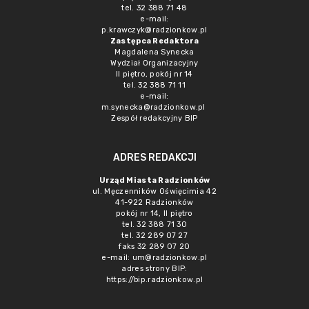
tel. 32 388 71 48
e-mail:
p.krawczyk@radzionkow.pl
Zastępca Redaktora
Magdalena Synecka
Wydział Organizacyjny
II piętro, pokój nr 14
tel. 32 388 71 11
e-mail:
m.synecka@radzionkow.pl
Zespół redakcyjny BIP
ADRES REDAKCJI
Urząd Miasta Radzionków
ul. Męczenników Oświęcimia 42
41-922 Radzionków
pokój nr 14, II piętro
tel. 32 388 71 30
tel. 32 289 07 27
faks 32 289 07 20
e-mail:
um@radzionkow.pl
adres strony BIP:
https://bip.radzionkow.pl