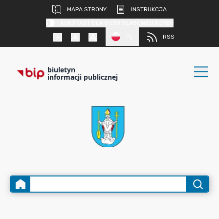
MAPA STRONY
INSTRUKCJA
KONTRAST DLA OSÓB SŁABOWIDZĄCYCH
PL
RSS
biuletyn
informacji publicznej