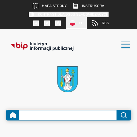
MAPA STRONY
INSTRUKCJA
KONTRAST DLA OSÓB SŁABOWIDZĄCYCH
PL
RSS
biuletyn
informacji publicznej