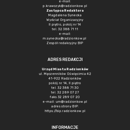
e-mail:
p.krawczyk@radzionkow.pl
Zastępca Redaktora
Magdalena Synecka
Wydział Organizacyjny
II piętro, pokój nr 14
tel. 32 388 71 11
e-mail:
m.synecka@radzionkow.pl
Zespół redakcyjny BIP
ADRES REDAKCJI
Urząd Miasta Radzionków
ul. Męczenników Oświęcimia 42
41-922 Radzionków
pokój nr 14, II piętro
tel. 32 388 71 30
tel. 32 289 07 27
faks 32 289 07 20
e-mail:
um@radzionkow.pl
adres strony BIP:
https://bip.radzionkow.pl
INFORMACJE