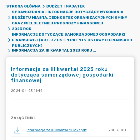
STRONA GŁÓWNA
BUDŻET I MAJĄTEK
SPRAWOZDANIA I INFORMACJE DOTYCZĄCE WYKONANIA
BUDŻETU MIASTA, JEDNOSTEK ORGANIZACYJNYCH GMINY
ORAZ WIELOLETNIEJ PROGNOZY FINANSOWEJ
2023 ROK
INFORMACJE DOTYCZĄCE SAMORZĄDOWEJ GOSPODARKI
FINANSOWEJ (ART. 37 UST. 1 PKT 1 I 2 USTAWY O FINANSACH
PUBLICZNYCH)
INFORMACJA ZA III KWARTAŁ 2023 ROKU DOTYCZĄCA SAMORZĄDOWEJ GOSPODARKI FINANSOWEJ
Informacja za III kwartał 2023 roku
dotycząca samorządowej gospodarki
finansowej
2024-04-25 11:44
ZAŁĄCZNIKI
Informacja za III kwartał 2023 r.pdf
280.75 KB