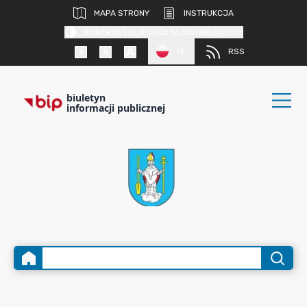
MAPA STRONY
INSTRUKCJA
KONTRAST DLA OSÓB SŁABOWIDZĄCYCH
PL
RSS
biuletyn
informacji publicznej