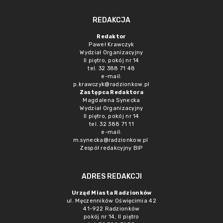
REDAKCJA
Redaktor
Paweł Krawczyk
Wydział Organizacyjny
II piętro, pokój nr 14
tel. 32 388 71 48
e-mail:
p.krawczyk@radzionkow.pl
Zastępca Redaktora
Magdalena Synecka
Wydział Organizacyjny
II piętro, pokój nr 14
tel. 32 388 71 11
e-mail:
m.synecka@radzionkow.pl
Zespół redakcyjny BIP
ADRES REDAKCJI
Urząd Miasta Radzionków
ul. Męczenników Oświęcimia 42
41-922 Radzionków
pokój nr 14, II piętro