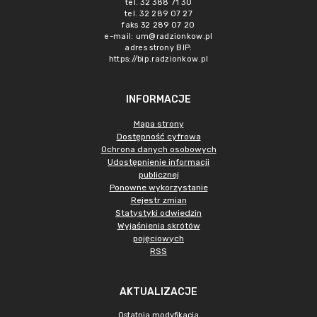
tel. 32 388 71 30
tel. 32 289 07 27
faks 32 289 07 20
e-mail:
um@radzionkow.pl
adres strony BIP:
https://bip.radzionkow.pl
INFORMACJE
Mapa strony
Dostępność cyfrowa
Ochrona danych osobowych
Udostępnienie informacji
publicznej
Ponowne wykorzystanie
Rejestr zmian
Statystyki odwiedzin
Wyjaśnienia skrótów
pojęciowych
RSS
AKTUALIZACJE
Ostatnia modyfikacja