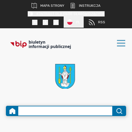
MAPA STRONY
INSTRUKCJA
KONTRAST DLA OSÓB SŁABOWIDZĄCYCH
PL
RSS
biuletyn
informacji publicznej