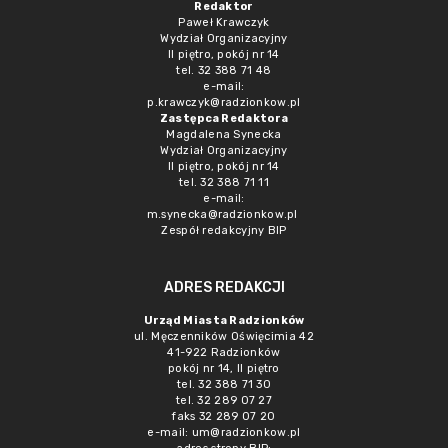
Redaktor
Paweł Krawczyk
Wydział Organizacyjny
II piętro, pokój nr 14
tel. 32 388 71 48
e-mail:
p.krawczyk@radzionkow.pl
Zastępca Redaktora
Magdalena Synecka
Wydział Organizacyjny
II piętro, pokój nr 14
tel. 32 388 71 11
e-mail:
m.synecka@radzionkow.pl
Zespół redakcyjny BIP
ADRES REDAKCJI
Urząd Miasta Radzionków
ul. Męczenników Oświęcimia 42
41-922 Radzionków
pokój nr 14, II piętro
tel. 32 388 71 30
tel. 32 289 07 27
faks 32 289 07 20
e-mail:
um@radzionkow.pl