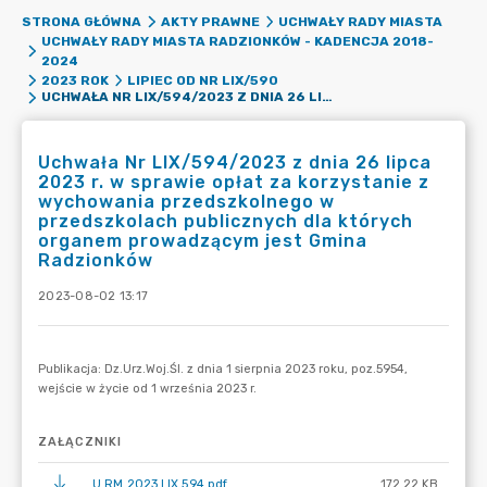
STRONA GŁÓWNA
AKTY PRAWNE
UCHWAŁY RADY MIASTA
UCHWAŁY RADY MIASTA RADZIONKÓW - KADENCJA 2018-
2024
2023 ROK
LIPIEC OD NR LIX/590
UCHWAŁA NR LIX/594/2023 Z DNIA 26 LIPCA 2023 R. W SPRAWIE OPŁAT ZA KORZYSTANIE Z WYCHOWANIA PRZEDSZKOLNEGO W PRZEDSZKOLACH PUBLICZNYCH DLA KTÓRYCH ORGANEM PROWADZĄCYM JEST GMINA RADZIONKÓW
Uchwała Nr LIX/594/2023 z dnia 26 lipca
2023 r. w sprawie opłat za korzystanie z
wychowania przedszkolnego w
przedszkolach publicznych dla których
organem prowadzącym jest Gmina
Radzionków
2023-08-02 13:17
ZAŁĄCZNIKI
U.RM.2023.LIX.594.pdf
172.22 KB