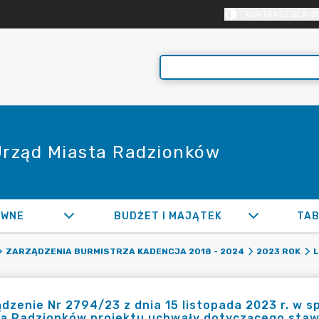
KONTRAST DLA O
 Urząd Miasta Radzionków
AWNE
BUDŻET I MAJĄTEK
TAB
ZARZĄDZENIA BURMISTRZA KADENCJA 2018 - 2024
2023 ROK
L
dzenie Nr 2794/23 z dnia 15 listopada 2023 r. w 
ta Radzionków projektu uchwały dotyczącego staw