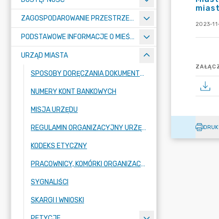
mias
ZAGOSPODAROWANIE PRZESTRZENNE
2023-11
PODSTAWOWE INFORMACJE O MIEŚCIE
URZĄD MIASTA
ZAŁĄCZ
SPOSOBY DORĘCZANIA DOKUMENTÓW DO URZĘDU MIASTA RADZIONKÓW
NUMERY KONT BANKOWYCH
MISJA URZĘDU
REGULAMIN ORGANIZACYJNY URZĘDU
DRUK
KODEKS ETYCZNY
PRACOWNICY, KOMÓRKI ORGANIZACYJNE URZĘDU
SYGNALIŚCI
SKARGI I WNIOSKI
PETYCJE