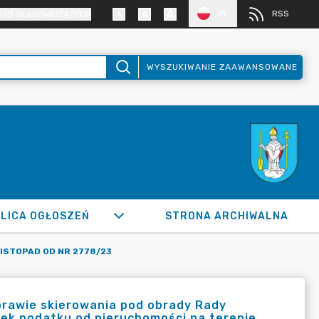
PL
RSS
SÓB SŁABOWIDZĄCYCH
WYSZUKIWANIE ZAAWANSOWANE
LICA OGŁOSZEŃ
STRONA ARCHIWALNA
ISTOPAD OD NR 2778/23
sprawie skierowania pod obrady Rady
ek podatku od nieruchomości na terenie