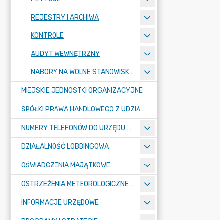
REJESTRY I ARCHIWA
KONTROLE
AUDYT WEWNĘTRZNY
NABORY NA WOLNE STANOWISKA PRACY
MIEJSKIE JEDNOSTKI ORGANIZACYJNE
SPÓŁKI PRAWA HANDLOWEGO Z UDZIAŁEM GMINY
NUMERY TELEFONÓW DO URZĘDU MIASTA, MIEJSKICH JEDNOSTEK ORGANIZACYJNYCH ORAZ SPÓŁEK PRAWA HANDLOWEGO Z UDZIAŁEM GMINY
DZIAŁALNOŚĆ LOBBINGOWA
OŚWIADCZENIA MAJĄTKOWE
OSTRZEŻENIA METEOROLOGICZNE O ZŁYM STANIE POWIETRZA I INNE
INFORMACJE URZĘDOWE