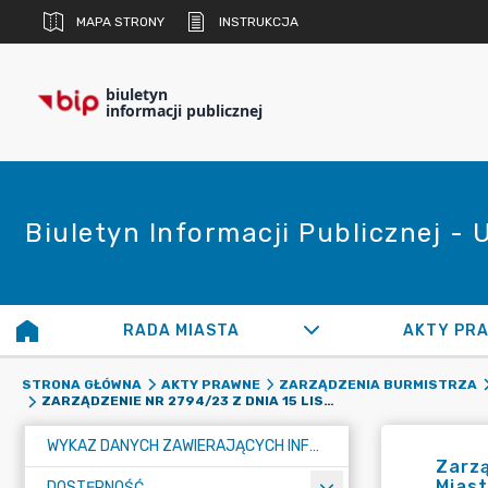
MAPA STRONY
INSTRUKCJA
biuletyn
informacji publicznej
Biuletyn Informacji Publicznej -
RADA MIASTA
AKTY PR
STRONA GŁÓWNA
AKTY PRAWNE
ZARZĄDZENIA BURMISTRZA
ZARZĄDZENIE NR 2794/23 Z DNIA 15 LISTOPADA 2023 R. W SPRAWIE SKIEROWANIA POD OBRADY RADY MIASTA RADZIONKÓW PROJEKTU UCHWAŁY DOTYCZĄCEGO STAWEK PODATKU OD NIERUCHOMOŚCI NA TERENIE MIASTA RADZIONKÓW NA ROK 2024
WYKAZ DANYCH ZAWIERAJĄCYCH INFORMACJE O ŚRODOWISKU I JEGO OCHRONIE
Zarzą
Mias
DOSTĘPNOŚĆ