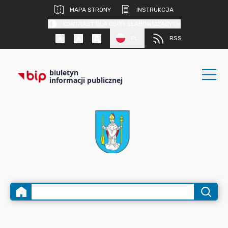
MAPA STRONY
INSTRUKCJA
KONTRAST DLA OSÓB SŁABOWIDZĄCYCH
PL
RSS
biuletyn
informacji publicznej