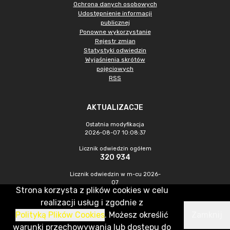
Ochrona danych osobowych
Udostępnienie informacji
publicznej
Ponowne wykorzystanie
Rejestr zmian
Statystyki odwiedzin
Wyjaśnienia skrótów
pojęciowych
RSS
AKTUALIZACJE
Ostatnia modyfikacja
2026-08-07 10:08:37
Licznik odwiedzin ogółem
320 934
Licznik odwiedzin w m-cu 2026-
07
Strona korzysta z plików cookies w celu
993
realizacji usług i zgodnie z
Polityką Plików Cookies
. Możesz określić
Zamknij
CMS & Hosting: Nefeni Sp. z o.o.
warunki przechowywania lub dostępu do