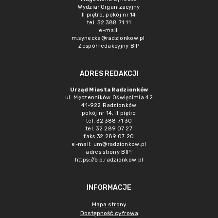
Wydział Organizacyjny
II piętro, pokój nr 14
tel. 32 388 71 11
e-mail:
m.synecka@radzionkow.pl
Zespół redakcyjny BIP
ADRES REDAKCJI
Urząd Miasta Radzionków
ul. Męczenników Oświęcimia 42
41-922 Radzionków
pokój nr 14, II piętro
tel. 32 388 71 30
tel. 32 289 07 27
faks 32 289 07 20
e-mail:
um@radzionkow.pl
adres strony BIP:
https://bip.radzionkow.pl
INFORMACJE
Mapa strony
Dostępność cyfrowa