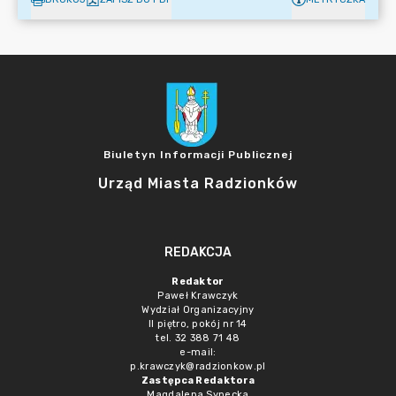
Biuletyn Informacji Publicznej
Urząd Miasta Radzionków
REDAKCJA
Redaktor
Paweł Krawczyk
Wydział Organizacyjny
II piętro, pokój nr 14
tel. 32 388 71 48
e-mail:
p.krawczyk@radzionkow.pl
Zastępca Redaktora
Magdalena Synecka