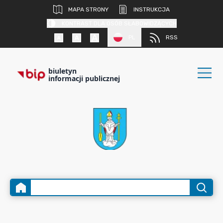
MAPA STRONY
INSTRUKCJA
KONTRAST DLA OSÓB SŁABOWIDZĄCYCH
PL
RSS
biuletyn
informacji publicznej