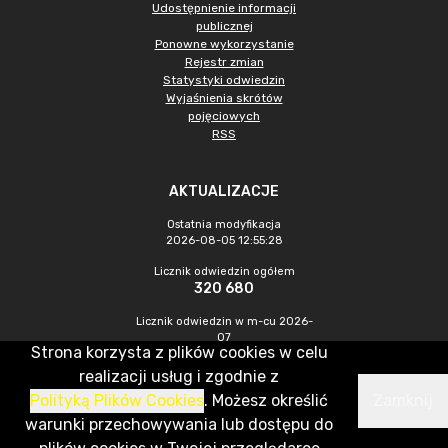
Udostępnienie informacji
publicznej
Ponowne wykorzystanie
Rejestr zmian
Statystyki odwiedzin
Wyjaśnienia skrótów
pojęciowych
RSS
AKTUALIZACJE
Ostatnia modyfikacja
2026-08-05 12:55:28
Licznik odwiedzin ogółem
320 680
Licznik odwiedzin w m-cu 2026-
07
Strona korzysta z plików cookies w celu
739
realizacji usług i zgodnie z
Polityką Plików Cookies
. Możesz określić
Zamknij
CMS & Hosting: Nefeni Sp. z o.o.
warunki przechowywania lub dostępu do