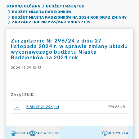
STRONA GŁÓWNA
BUDŻET I MAJĄTEK
BUDŻET MIASTA RADZIONKÓW
BUDŻET MIASTA RADZIONKÓW NA 2024 ROK ORAZ ZMIANY
ZARZĄDZENIE NR 296/24 Z DNIA 27 LISTOPADA 2024 R. W SPRAWIE ZMIANY UKŁADU WYKONAWCZEGO BUDŻETU MIASTA RADZIONKÓW NA 2024 ROK
Zarządzenie Nr 296/24 z dnia 27
listopada 2024 r. w sprawie zmiany układu
wykonawczego budżetu Miasta
Radzionków na 2024 rok
2024-11-29 10:55
ZAŁĄCZNIKI
Z.BM.2024.296.pdf
794.85 KB
DRUKUJ
ZAPISZ DO PDF
METRYCZKA