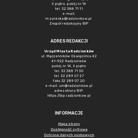
II piętro, pokój nr 14
tel. 32 388 71 11
e-mail:
m.synecka@radzionkow.pl
Zespół redakcyjny BIP
ADRES REDAKCJI
Urząd Miasta Radzionków
ul. Męczenników Oświęcimia 42
41-922 Radzionków
pokój nr 14, II piętro
tel. 32 388 71 30
tel. 32 289 07 27
faks 32 289 07 20
e-mail:
um@radzionkow.pl
adres strony BIP:
https://bip.radzionkow.pl
INFORMACJE
Mapa strony
Dostępność cyfrowa
Ochrona danych osobowych