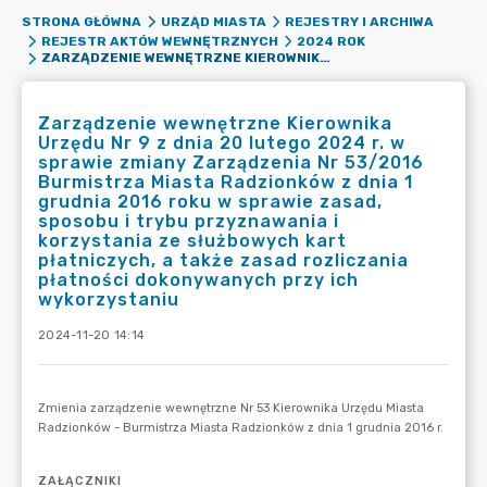
STRONA GŁÓWNA
URZĄD MIASTA
REJESTRY I ARCHIWA
REJESTR AKTÓW WEWNĘTRZNYCH
2024 ROK
ZARZĄDZENIE WEWNĘTRZNE KIEROWNIKA URZĘDU NR 9 Z DNIA 20 LUTEGO 2024 R. W SPRAWIE ZMIANY ZARZĄDZENIA NR 53/2016 BURMISTRZA MIASTA RADZIONKÓW Z DNIA 1 GRUDNIA 2016 ROKU W SPRAWIE ZASAD, SPOSOBU I TRYBU PRZYZNAWANIA I KORZYSTANIA ZE SŁUŻBOWYCH KART PŁATNICZYCH, A TAKŻE ZASAD ROZLICZANIA PŁATNOŚCI DOKONYWANYCH PRZY ICH WYKORZYSTANIU
Zarządzenie wewnętrzne Kierownika
Urzędu Nr 9 z dnia 20 lutego 2024 r. w
sprawie zmiany Zarządzenia Nr 53/2016
Burmistrza Miasta Radzionków z dnia 1
grudnia 2016 roku w sprawie zasad,
sposobu i trybu przyznawania i
korzystania ze służbowych kart
płatniczych, a także zasad rozliczania
płatności dokonywanych przy ich
wykorzystaniu
2024-11-20 14:14
ZAŁĄCZNIKI