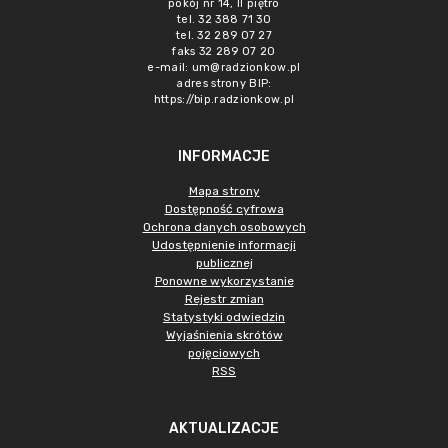
pokój nr 14, II piętro
tel. 32 388 71 30
tel. 32 289 07 27
faks 32 289 07 20
e-mail:
um@radzionkow.pl
adres strony BIP:
https://bip.radzionkow.pl
INFORMACJE
Mapa strony
Dostępność cyfrowa
Ochrona danych osobowych
Udostępnienie informacji
publicznej
Ponowne wykorzystanie
Rejestr zmian
Statystyki odwiedzin
Wyjaśnienia skrótów
pojęciowych
RSS
AKTUALIZACJE