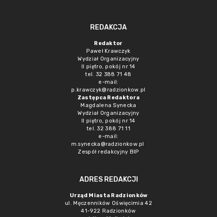
REDAKCJA
Redaktor
Paweł Krawczyk
Wydział Organizacyjny
II piętro, pokój nr 14
tel. 32 388 71 48
e-mail:
p.krawczyk@radzionkow.pl
Zastępca Redaktora
Magdalena Synecka
Wydział Organizacyjny
II piętro, pokój nr 14
tel. 32 388 71 11
e-mail:
m.synecka@radzionkow.pl
Zespół redakcyjny BIP
ADRES REDAKCJI
Urząd Miasta Radzionków
ul. Męczenników Oświęcimia 42
41-922 Radzionków