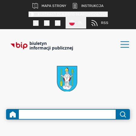
MAPA STRONY
INSTRUKCJA
KONTRAST DLA OSÓB SŁABOWIDZĄCYCH
PL
RSS
biuletyn
informacji publicznej