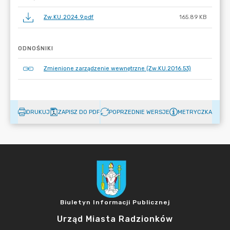
Zw.KU.2024.9.pdf
165.89 KB
ODNOŚNIKI
Zmienione zarządzenie wewnętrzne (Zw.KU.2016.53)
DRUKUJ
ZAPISZ DO PDF
POPRZEDNIE WERSJE
METRYCZKA
Biuletyn Informacji Publicznej
Urząd Miasta Radzionków