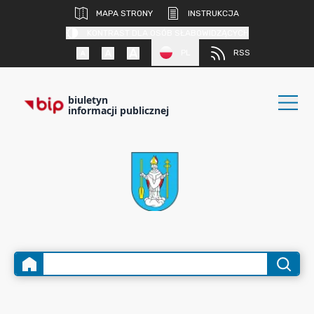
MAPA STRONY
INSTRUKCJA
KONTRAST DLA OSÓB SŁABOWIDZĄCYCH
PL
RSS
biuletyn
informacji publicznej