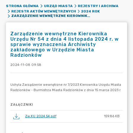
STRONA GŁÓWNA
URZĄD MIASTA
REJESTRY I ARCHIWA
REJESTR AKTÓW WEWNĘTRZNYCH
2024 ROK
ZARZĄDZENIE WEWNĘTRZNE KIEROWNIKA URZĘDU NR 54 Z DNIA 4 LISTOPADA 2024 R. W SPRAWIE WYZNACZENIA ARCHIWISTY ZAKŁADOWEGO W URZĘDZIE MIASTA RADZIONKÓW
Zarządzenie wewnętrzne Kierownika
Urzędu Nr 54 z dnia 4 listopada 2024 r. w
sprawie wyznaczenia Archiwisty
zakładowego w Urzędzie Miasta
Radzionków
2024-11-08 09:58
ZAŁĄCZNIKI
Zw.KU.2024.54.pdf
159.86 KB