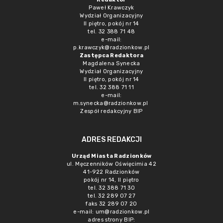
Paweł Krawczyk
Wydział Organizacyjny
II piętro, pokój nr 14
tel. 32 388 71 48
e-mail:
p.krawczyk@radzionkow.pl
Zastępca Redaktora
Magdalena Synecka
Wydział Organizacyjny
II piętro, pokój nr 14
tel. 32 388 71 11
e-mail:
m.synecka@radzionkow.pl
Zespół redakcyjny BIP
ADRES REDAKCJI
Urząd Miasta Radzionków
ul. Męczenników Oświęcimia 42
41-922 Radzionków
pokój nr 14, II piętro
tel. 32 388 71 30
tel. 32 289 07 27
faks 32 289 07 20
e-mail:
um@radzionkow.pl
adres strony BIP: