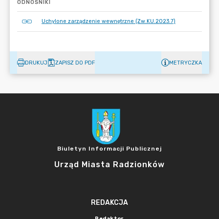
ODNOŚNIKI
Uchylone zarządzenie wewnętrzne (Zw.KU.2023.7)
DRUKUJ
ZAPISZ DO PDF
METRYCZKA
Biuletyn Informacji Publicznej
Urząd Miasta Radzionków
REDAKCJA
Redaktor