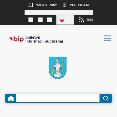
MAPA STRONY
INSTRUKCJA
KONTRAST DLA OSÓB SŁABOWIDZĄCYCH
PL
RSS
biuletyn
informacji publicznej