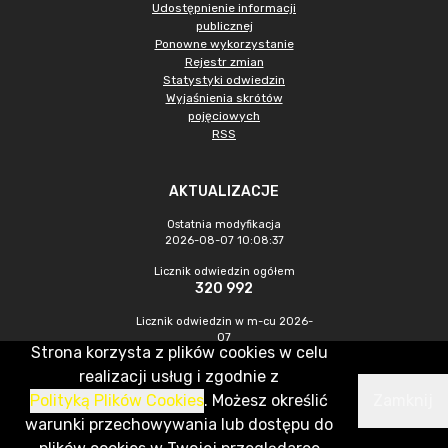
Udostępnienie informacji
publicznej
Ponowne wykorzystanie
Rejestr zmian
Statystyki odwiedzin
Wyjaśnienia skrótów
pojęciowych
RSS
AKTUALIZACJE
Ostatnia modyfikacja
2026-08-07 10:08:37
Licznik odwiedzin ogółem
320 992
Licznik odwiedzin w m-cu 2026-
07
Strona korzysta z plików cookies w celu
1 051
realizacji usług i zgodnie z
Polityką Plików Cookies
. Możesz określić
Zamknij
CMS & Hosting: Nefeni Sp. z o.o.
warunki przechowywania lub dostępu do