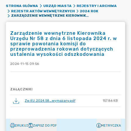
STRONA GŁÓWNA
URZĄD MIASTA
REJESTRY I ARCHIWA
REJESTR AKTÓW WEWNĘTRZNYCH
2024 ROK
ZARZĄDZENIE WEWNĘTRZNE KIEROWNIKA URZĘDU NR 58 Z DNIA 6 LISTOPADA 2024 R. W SPRAWIE POWOŁANIA KOMISJI DO PRZEPROWADZENIA ROKOWAŃ DOTYCZĄCYCH USTALENIA WYSOKOŚCI ODSZKODOWANIA
Zarządzenie wewnętrzne Kierownika
Urzędu Nr 58 z dnia 6 listopada 2024 r. w
sprawie powołania komisji do
przeprowadzenia rokowań dotyczących
ustalenia wysokości odszkodowania
2024-11-15 09:56
ZAŁĄCZNIKI
Zw.KU.2024.58_wymazany.pdf
157.86 KB
DRUKUJ
ZAPISZ DO PDF
METRYCZKA