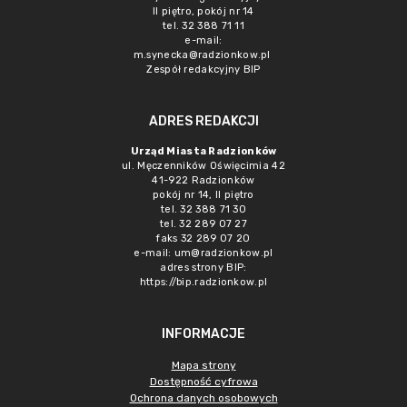
II piętro, pokój nr 14
tel. 32 388 71 11
e-mail:
m.synecka@radzionkow.pl
Zespół redakcyjny BIP
ADRES REDAKCJI
Urząd Miasta Radzionków
ul. Męczenników Oświęcimia 42
41-922 Radzionków
pokój nr 14, II piętro
tel. 32 388 71 30
tel. 32 289 07 27
faks 32 289 07 20
e-mail:
um@radzionkow.pl
adres strony BIP:
https://bip.radzionkow.pl
INFORMACJE
Mapa strony
Dostępność cyfrowa
Ochrona danych osobowych