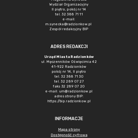
Wydział Organizacyjny
II piętro, pokój nr 14
tel. 32 388 71 11
e-mail:
m.synecka@radzionkow.pl
Zespół redakcyjny BIP
ADRES REDAKCJI
Urząd Miasta Radzionków
ul. Męczenników Oświęcimia 42
41-922 Radzionków
pokój nr 14, II piętro
tel. 32 388 71 30
tel. 32 289 07 27
faks 32 289 07 20
e-mail:
um@radzionkow.pl
adres strony BIP:
https://bip.radzionkow.pl
INFORMACJE
Mapa strony
Dostępność cyfrowa