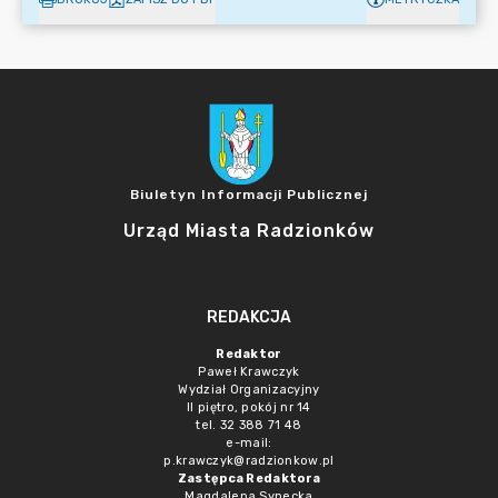
Biuletyn Informacji Publicznej
Urząd Miasta Radzionków
REDAKCJA
Redaktor
Paweł Krawczyk
Wydział Organizacyjny
II piętro, pokój nr 14
tel. 32 388 71 48
e-mail:
p.krawczyk@radzionkow.pl
Zastępca Redaktora
Magdalena Synecka