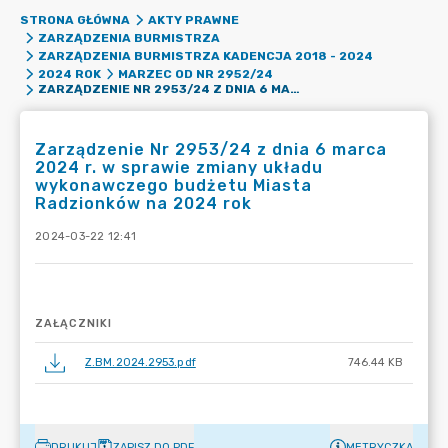
STRONA GŁÓWNA
AKTY PRAWNE
ZARZĄDZENIA BURMISTRZA
ZARZĄDZENIA BURMISTRZA KADENCJA 2018 - 2024
2024 ROK
MARZEC OD NR 2952/24
ZARZĄDZENIE NR 2953/24 Z DNIA 6 MARCA 2024 R. W SPRAWIE ZMIANY UKŁADU WYKONAWCZEGO BUDŻETU MIASTA RADZIONKÓW NA 2024 ROK
Zarządzenie Nr 2953/24 z dnia 6 marca
2024 r. w sprawie zmiany układu
wykonawczego budżetu Miasta
Radzionków na 2024 rok
2024-03-22 12:41
ZAŁĄCZNIKI
Z.BM.2024.2953.pdf
746.44 KB
DRUKUJ
ZAPISZ DO PDF
METRYCZKA