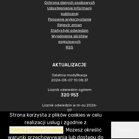
Ochrona danych osobowych
Udostępnienie informacji
publicznej
Ponowne wykorzystanie
Rejestr zmian
Statystyki odwiedzin
Wyjaśnienia skrótów
pojęciowych
RSS
AKTUALIZACJE
Ostatnia modyfikacja
2026-08-07 10:08:37
Licznik odwiedzin ogółem
320 953
Licznik odwiedzin w m-cu 2026-
07
Strona korzysta z plików cookies w celu
1 012
realizacji usług i zgodnie z
Polityką Plików Cookies
. Możesz określić
Zamknij
CMS & Hosting: Nefeni Sp. z o.o.
warunki przechowywania lub dostępu do