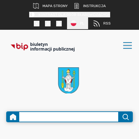
MAPA STRONY
INSTRUKCJA
KONTRAST DLA OSÓB SŁABOWIDZĄCYCH
PL
RSS
biuletyn
informacji publicznej