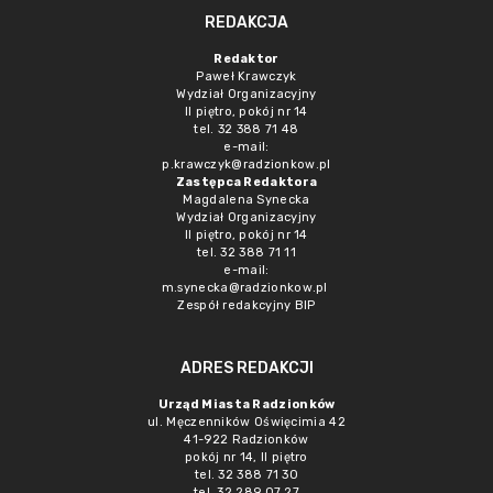
REDAKCJA
Redaktor
Paweł Krawczyk
Wydział Organizacyjny
II piętro, pokój nr 14
tel. 32 388 71 48
e-mail:
p.krawczyk@radzionkow.pl
Zastępca Redaktora
Magdalena Synecka
Wydział Organizacyjny
II piętro, pokój nr 14
tel. 32 388 71 11
e-mail:
m.synecka@radzionkow.pl
Zespół redakcyjny BIP
ADRES REDAKCJI
Urząd Miasta Radzionków
ul. Męczenników Oświęcimia 42
41-922 Radzionków
pokój nr 14, II piętro
tel. 32 388 71 30
tel. 32 289 07 27