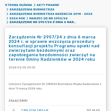
STRONA GŁÓWNA
AKTY PRAWNE
ZARZĄDZENIA BURMISTRZA
ZARZĄDZENIA BURMISTRZA KADENCJA 2018 - 2024
2024 ROK
MARZEC OD NR 2952/24
ZARZĄDZENIE NR 2957/24 Z DNIA 6 MARCA 2024 R. W SPRAWIE WSZCZĘCIA PROCEDURY KONSULTACJI PROJEKTU PROGRAMU OPIEKI NAD ZWIERZĘTAMI BEZDOMNYMI ORAZ ZAPOBIEGANIA BEZDOMNOŚCI ZWIERZĄT NA TERENIE GMINY RADZIONKÓW W 2024 ROKU
Zarządzenie Nr 2957/24 z dnia 6 marca
2024 r. w sprawie wszczęcia procedury
konsultacji projektu Programu opieki nad
zwierzętami bezdomnymi oraz
zapobiegania bezdomności zwierząt na
terenie Gminy Radzionków w 2024 roku
2026-02-05 09:05
ZAŁĄCZNIKI
Z.BM.2024.2957.pdf
352.96 KB