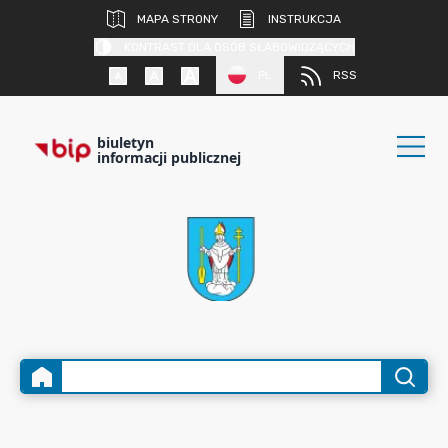
MAPA STRONY
INSTRUKCJA
KONTRAST DLA OSÓB SŁABOWIDZĄCYCH
PL
RSS
biuletyn
informacji publicznej