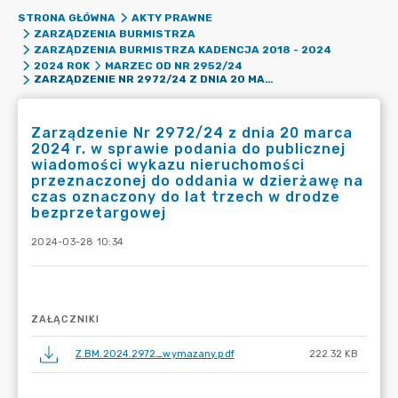
STRONA GŁÓWNA
AKTY PRAWNE
ZARZĄDZENIA BURMISTRZA
ZARZĄDZENIA BURMISTRZA KADENCJA 2018 - 2024
2024 ROK
MARZEC OD NR 2952/24
ZARZĄDZENIE NR 2972/24 Z DNIA 20 MARCA 2024 R. W SPRAWIE PODANIA DO PUBLICZNEJ WIADOMOŚCI WYKAZU NIERUCHOMOŚCI PRZEZNACZONEJ DO ODDANIA W DZIERŻAWĘ NA CZAS OZNACZONY DO LAT TRZECH W DRODZE BEZPRZETARGOWEJ
Zarządzenie Nr 2972/24 z dnia 20 marca
2024 r. w sprawie podania do publicznej
wiadomości wykazu nieruchomości
przeznaczonej do oddania w dzierżawę na
czas oznaczony do lat trzech w drodze
bezprzetargowej
2024-03-28 10:34
ZAŁĄCZNIKI
Z.BM.2024.2972_wymazany.pdf
222.32 KB