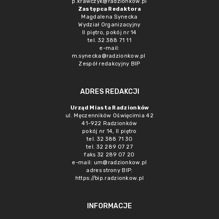
p.krawczyk@radzionkow.pl
Zastępca Redaktora
Magdalena Synecka
Wydział Organizacyjny
II piętro, pokój nr 14
tel. 32 388 71 11
e-mail:
m.synecka@radzionkow.pl
Zespół redakcyjny BIP
ADRES REDAKCJI
Urząd Miasta Radzionków
ul. Męczenników Oświęcimia 42
41-922 Radzionków
pokój nr 14, II piętro
tel. 32 388 71 30
tel. 32 289 07 27
faks 32 289 07 20
e-mail:
um@radzionkow.pl
adres strony BIP:
https://bip.radzionkow.pl
INFORMACJE