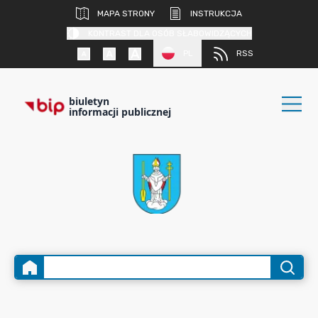
MAPA STRONY
INSTRUKCJA
KONTRAST DLA OSÓB SŁABOWIDZĄCYCH
PL
RSS
biuletyn
informacji publicznej