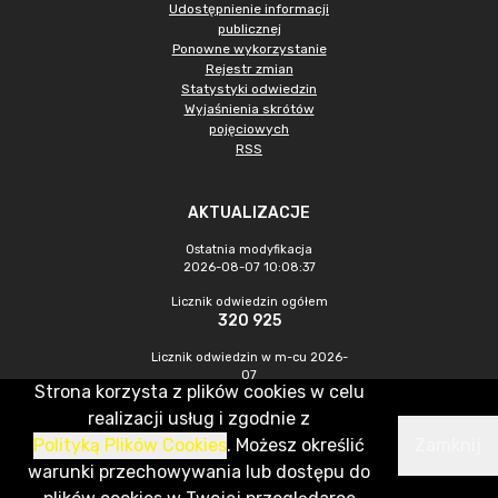
Udostępnienie informacji
publicznej
Ponowne wykorzystanie
Rejestr zmian
Statystyki odwiedzin
Wyjaśnienia skrótów
pojęciowych
RSS
AKTUALIZACJE
Ostatnia modyfikacja
2026-08-07 10:08:37
Licznik odwiedzin ogółem
320 925
Licznik odwiedzin w m-cu 2026-
07
Strona korzysta z plików cookies w celu
984
realizacji usług i zgodnie z
Polityką Plików Cookies
. Możesz określić
Zamknij
CMS & Hosting: Nefeni Sp. z o.o.
warunki przechowywania lub dostępu do