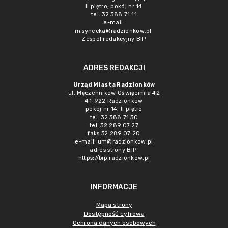
II piętro, pokój nr 14
tel. 32 388 71 11
e-mail:
m.synecka@radzionkow.pl
Zespół redakcyjny BIP
ADRES REDAKCJI
Urząd Miasta Radzionków
ul. Męczenników Oświęcimia 42
41-922 Radzionków
pokój nr 14, II piętro
tel. 32 388 71 30
tel. 32 289 07 27
faks 32 289 07 20
e-mail:
um@radzionkow.pl
adres strony BIP:
https://bip.radzionkow.pl
INFORMACJE
Mapa strony
Dostępność cyfrowa
Ochrona danych osobowych