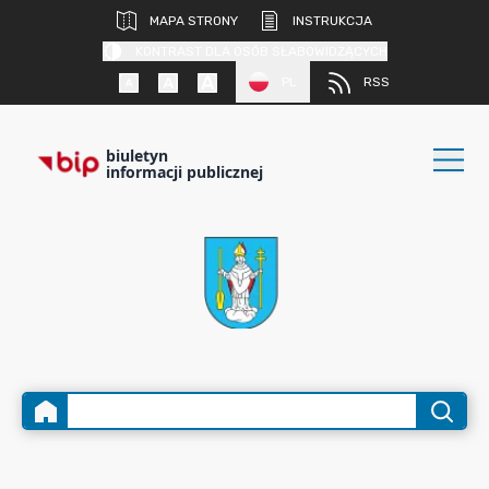
MAPA STRONY
INSTRUKCJA
KONTRAST DLA OSÓB SŁABOWIDZĄCYCH
PL
RSS
biuletyn
informacji publicznej