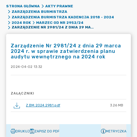
STRONA GŁÓWNA
AKTY PRAWNE
ZARZĄDZENIA BURMISTRZA
ZARZĄDZENIA BURMISTRZA KADENCJA 2018 - 2024
2024 ROK
MARZEC OD NR 2952/24
ZARZĄDZENIE NR 2981/24 Z DNIA 29 MARCA 2024 R. W SPRAWIE ZATWIERDZENIA PLANU AUDYTU WEWNĘTRZNEGO NA 2024 ROK
Zarządzenie Nr 2981/24 z dnia 29 marca
2024 r. w sprawie zatwierdzenia planu
audytu wewnętrznego na 2024 rok
2024-04-02 13:32
ZAŁĄCZNIKI
Z.BM.2024.2981.pdf
3.26 MB
DRUKUJ
ZAPISZ DO PDF
METRYCZKA