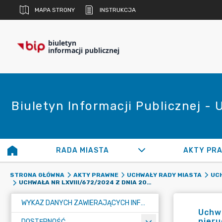
MAPA STRONY
INSTRUKCJA
biuletyn
informacji publicznej
Biuletyn Informacji Publicznej -
RADA MIASTA
AKTY PR
STRONA GŁÓWNA
AKTY PRAWNE
UCHWAŁY RADY MIASTA
UCH
UCHWAŁA NR LXVIII/672/2024 Z DNIA 20 MARCA 2024 ROKU W SPRAWIE WYRAŻENIA ZGODY NA ZBYCIE NIERUCHOMOŚCI
WYKAZ DANYCH ZAWIERAJĄCYCH INFORMACJE O ŚRODOWISKU I JEGO OCHRONIE
Uchwa
nier
DOSTĘPNOŚĆ