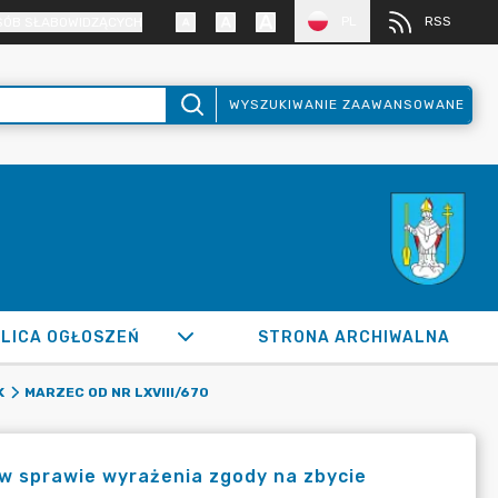
PL
RSS
SÓB SŁABOWIDZĄCYCH
WYSZUKIWANIE ZAAWANSOWANE
LICA OGŁOSZEŃ
STRONA ARCHIWALNA
K
MARZEC OD NR LXVIII/670
 w sprawie wyrażenia zgody na zbycie