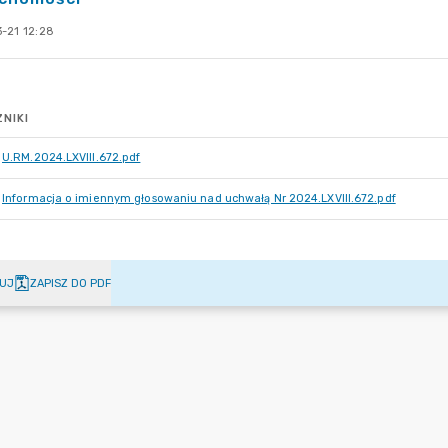
-21 12:28
NIKI
U.RM.2024.LXVIII.672.pdf
Informacja o imiennym głosowaniu nad uchwałą Nr 2024.LXVIII.672.pdf
UJ
ZAPISZ DO PDF