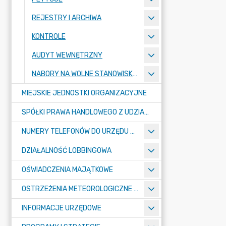
REJESTRY I ARCHIWA
KONTROLE
AUDYT WEWNĘTRZNY
NABORY NA WOLNE STANOWISKA PRACY
MIEJSKIE JEDNOSTKI ORGANIZACYJNE
SPÓŁKI PRAWA HANDLOWEGO Z UDZIAŁEM GMINY
NUMERY TELEFONÓW DO URZĘDU MIASTA, MIEJSKICH JEDNOSTEK ORGANIZACYJNYCH ORAZ SPÓŁEK PRAWA HANDLOWEGO Z UDZIAŁEM GMINY
DZIAŁALNOŚĆ LOBBINGOWA
OŚWIADCZENIA MAJĄTKOWE
OSTRZEŻENIA METEOROLOGICZNE O ZŁYM STANIE POWIETRZA I INNE
INFORMACJE URZĘDOWE