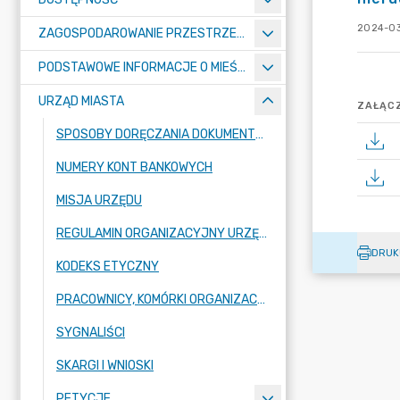
2024-03
ZAGOSPODAROWANIE PRZESTRZENNE
PODSTAWOWE INFORMACJE O MIEŚCIE
URZĄD MIASTA
ZAŁĄCZ
SPOSOBY DORĘCZANIA DOKUMENTÓW DO URZĘDU MIASTA RADZIONKÓW
NUMERY KONT BANKOWYCH
MISJA URZĘDU
REGULAMIN ORGANIZACYJNY URZĘDU
DRUK
KODEKS ETYCZNY
PRACOWNICY, KOMÓRKI ORGANIZACYJNE URZĘDU
SYGNALIŚCI
SKARGI I WNIOSKI
PETYCJE