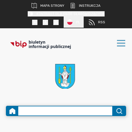
MAPA STRONY
INSTRUKCJA
KONTRAST DLA OSÓB SŁABOWIDZĄCYCH
PL
RSS
biuletyn
informacji publicznej