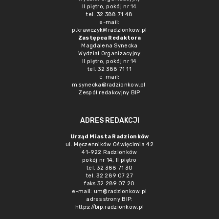
II piętro, pokój nr 14
tel. 32 388 71 48
e-mail:
p.krawczyk@radzionkow.pl
Zastępca Redaktora
Magdalena Synecka
Wydział Organizacyjny
II piętro, pokój nr 14
tel. 32 388 71 11
e-mail:
m.synecka@radzionkow.pl
Zespół redakcyjny BIP
ADRES REDAKCJI
Urząd Miasta Radzionków
ul. Męczenników Oświęcimia 42
41-922 Radzionków
pokój nr 14, II piętro
tel. 32 388 71 30
tel. 32 289 07 27
faks 32 289 07 20
e-mail:
um@radzionkow.pl
adres strony BIP:
https://bip.radzionkow.pl