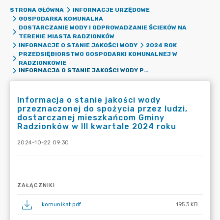
STRONA GŁÓWNA
INFORMACJE URZĘDOWE
GOSPODARKA KOMUNALNA
DOSTARCZANIE WODY I ODPROWADZANIE ŚCIEKÓW NA
TERENIE MIASTA RADZIONKÓW
INFORMACJE O STANIE JAKOŚCI WODY
2024 ROK
PRZEDSIĘBIORSTWO GOSPODARKI KOMUNALNEJ W
RADZIONKOWIE
INFORMACJA O STANIE JAKOŚCI WODY PRZEZNACZONEJ DO SPOŻYCIA PRZEZ LUDZI, DOSTARCZANEJ MIESZKAŃCOM GMINY RADZIONKÓW W III KWARTALE 2024 ROKU
Informacja o stanie jakości wody
przeznaczonej do spożycia przez ludzi,
dostarczanej mieszkańcom Gminy
Radzionków w III kwartale 2024 roku
2024-10-22 09:30
ZAŁĄCZNIKI
komunikat.pdf
195.3 KB