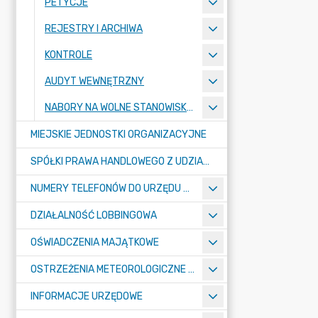
PETYCJE
REJESTRY I ARCHIWA
KONTROLE
AUDYT WEWNĘTRZNY
NABORY NA WOLNE STANOWISKA PRACY
MIEJSKIE JEDNOSTKI ORGANIZACYJNE
SPÓŁKI PRAWA HANDLOWEGO Z UDZIAŁEM GMINY
NUMERY TELEFONÓW DO URZĘDU MIASTA, MIEJSKICH JEDNOSTEK ORGANIZACYJNYCH ORAZ SPÓŁEK PRAWA HANDLOWEGO Z UDZIAŁEM GMINY
DZIAŁALNOŚĆ LOBBINGOWA
OŚWIADCZENIA MAJĄTKOWE
OSTRZEŻENIA METEOROLOGICZNE O ZŁYM STANIE POWIETRZA I INNE
INFORMACJE URZĘDOWE