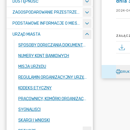
dnia 
DOSTĘPNOŚĆ
2024-04
ZAGOSPODAROWANIE PRZESTRZENNE
PODSTAWOWE INFORMACJE O MIEŚCIE
URZĄD MIASTA
ZAŁĄCZ
SPOSOBY DORĘCZANIA DOKUMENTÓW DO URZĘDU MIASTA RADZIONKÓW
NUMERY KONT BANKOWYCH
MISJA URZĘDU
DRUK
REGULAMIN ORGANIZACYJNY URZĘDU
KODEKS ETYCZNY
PRACOWNICY, KOMÓRKI ORGANIZACYJNE URZĘDU
SYGNALIŚCI
SKARGI I WNIOSKI