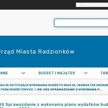
KONTRAST DLA O
 Urząd Miasta Radzionków
AWNE
BUDŻET I MAJĄTEK
TAB
MACJE DOTYCZĄCE WYKONANIA BUDŻETU MIASTA, JEDNOSTEK ORGAN
RB-28S SPRAWOZDANIE Z WYKONANIA PLANU WYDATKÓW BUDŻETOWYCH ZA OKRES OD POCZĄTKU ROKU DO DNIA 31 MARCA 2024 ROKU
DATKÓW BUDŻETOWYCH
8S Sprawozdanie z wykonania planu wydatków bud