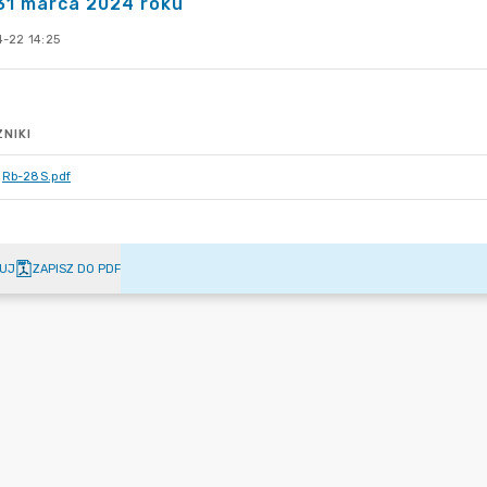
31 marca 2024 roku
-22 14:25
NIKI
Rb-28S.pdf
UJ
ZAPISZ DO PDF