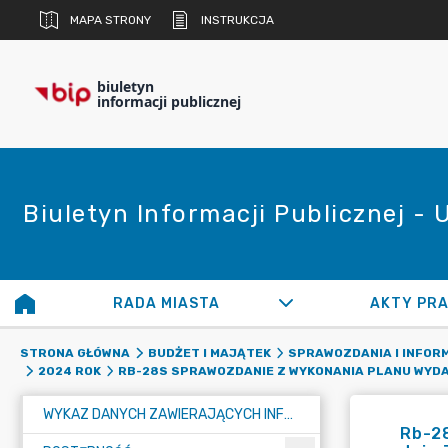
MAPA STRONY
INSTRUKCJA
biuletyn
informacji publicznej
Biuletyn Informacji Publicznej -
RADA MIASTA
AKTY PR
STRONA GŁÓWNA
BUDŻET I MAJĄTEK
SPRAWOZDANIA I INFOR
2024 ROK
RB-28S SPRAWOZDANIE Z WYKONANIA PLANU WY
WYKAZ DANYCH ZAWIERAJĄCYCH INFORMACJE O ŚRODOWISKU I JEGO OCHRONIE
Rb-2