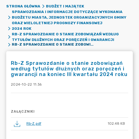
STRONA GŁÓWNA
BUDŻET I MAJĄTEK
SPRAWOZDANIA I INFORMACJE DOTYCZĄCE WYKONANIA
BUDŻETU MIASTA, JEDNOSTEK ORGANIZACYJNYCH GMINY
ORAZ WIELOLETNIEJ PROGNOZY FINANSOWEJ
2024 ROK
RB-Z SPRAWOZDANIE O STANIE ZOBOWIĄZAŃ WEDŁUG
TYTUŁÓW DŁUŻNYCH ORAZ PORĘCZEŃ I GWARANCJI
RB-Z SPRAWOZDANIE O STANIE ZOBOWIĄZAŃ WEDŁUG TYTUŁÓW DŁUŻNYCH ORAZ PORĘCZEŃ I GWARANCJI NA KONIEC III KWARTAŁU 2024 ROKU
Rb-Z Sprawozdanie o stanie zobowiązań
według tytułów dłużnych oraz poręczeń i
gwarancji na koniec III kwartału 2024 roku
2024-10-22 11:36
ZAŁĄCZNIKI
Rb-Z.pdf
102.48 KB