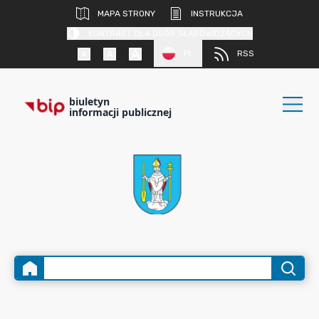
MAPA STRONY
INSTRUKCJA
KONTRAST DLA OSÓB SŁABOWIDZĄCYCH
PL
RSS
biuletyn
informacji publicznej