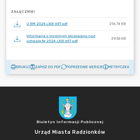
ZAŁĄCZNIKI
U.RM.2024.LXIX.697.pdf
216.74 KB
Informacja o imiennym głosowaniu nad
29.36 KB
uchwałą Nr 2024.LXIX.697.pdf
DRUKUJ
ZAPISZ DO PDF
POPRZEDNIE WERSJE
METRYCZKA
Biuletyn Informacji Publicznej
Urząd Miasta Radzionków