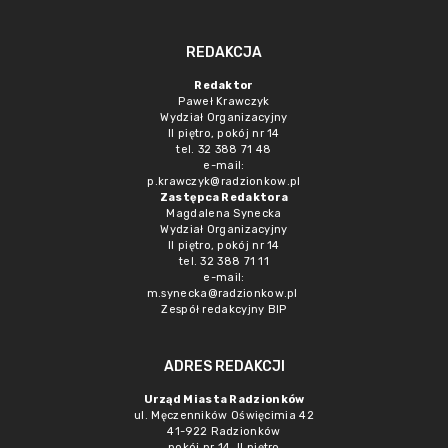
REDAKCJA
Redaktor
Paweł Krawczyk
Wydział Organizacyjny
II piętro, pokój nr 14
tel. 32 388 71 48
e-mail:
p.krawczyk@radzionkow.pl
Zastępca Redaktora
Magdalena Synecka
Wydział Organizacyjny
II piętro, pokój nr 14
tel. 32 388 71 11
e-mail:
m.synecka@radzionkow.pl
Zespół redakcyjny BIP
ADRES REDAKCJI
Urząd Miasta Radzionków
ul. Męczenników Oświęcimia 42
41-922 Radzionków
pokój nr 14, II piętro