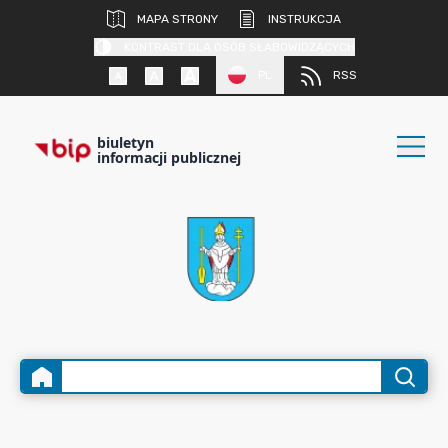
MAPA STRONY
INSTRUKCJA
KONTRAST DLA OSÓB SŁABOWIDZĄCYCH
PL
RSS
biuletyn
informacji publicznej