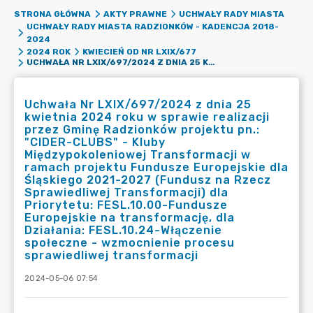
STRONA GŁÓWNA
AKTY PRAWNE
UCHWAŁY RADY MIASTA
UCHWAŁY RADY MIASTA RADZIONKÓW - KADENCJA 2018-
2024
2024 ROK
KWIECIEŃ OD NR LXIX/677
UCHWAŁA NR LXIX/697/2024 Z DNIA 25 KWIETNIA 2024 ROKU W SPRAWIE REALIZACJI PRZEZ GMINĘ RADZIONKÓW PROJEKTU PN.: "CIDER-CLUBS" - KLUBY MIĘDZYPOKOLENIOWEJ TRANSFORMACJI W RAMACH PROJEKTU FUNDUSZE EUROPEJSKIE DLA ŚLĄSKIEGO 2021-2027 (FUNDUSZ NA RZECZ SPRAWIEDLIWEJ TRANSFORMACJI) DLA PRIORYTETU: FESL.10.00-FUNDUSZE EUROPEJSKIE NA TRANSFORMACJĘ, DLA DZIAŁANIA: FESL.10.24-WŁĄCZENIE SPOŁECZNE - WZMOCNIENIE PROCESU SPRAWIEDLIWEJ TRANSFORMACJI
Uchwała Nr LXIX/697/2024 z dnia 25
kwietnia 2024 roku w sprawie realizacji
przez Gminę Radzionków projektu pn.:
"CIDER-CLUBS" - Kluby
Międzypokoleniowej Transformacji w
ramach projektu Fundusze Europejskie dla
Śląskiego 2021-2027 (Fundusz na Rzecz
Sprawiedliwej Transformacji) dla
Priorytetu: FESL.10.00-Fundusze
Europejskie na transformację, dla
Działania: FESL.10.24-Włączenie
społeczne - wzmocnienie procesu
sprawiedliwej transformacji
2024-05-06 07:54