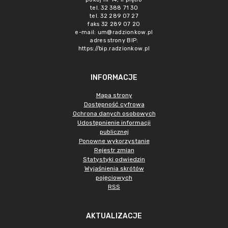
tel. 32 388 71 30
tel. 32 289 07 27
faks 32 289 07 20
e-mail:
um@radzionkow.pl
adres strony BIP:
https://bip.radzionkow.pl
INFORMACJE
Mapa strony
Dostępność cyfrowa
Ochrona danych osobowych
Udostępnienie informacji
publicznej
Ponowne wykorzystanie
Rejestr zmian
Statystyki odwiedzin
Wyjaśnienia skrótów
pojęciowych
RSS
AKTUALIZACJE