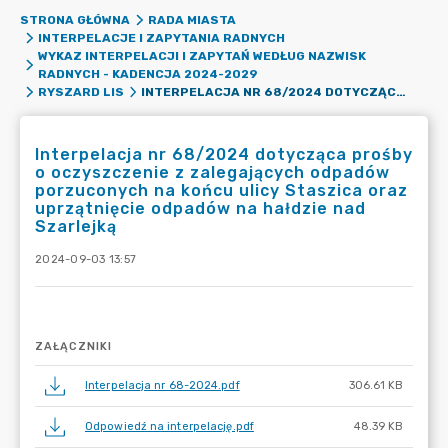
STRONA GŁÓWNA
RADA MIASTA
INTERPELACJE I ZAPYTANIA RADNYCH
WYKAZ INTERPELACJI I ZAPYTAŃ WEDŁUG NAZWISK
RADNYCH - KADENCJA 2024-2029
INTERPELACJA NR 68/2024 DOTYCZĄCA PROŚBY O OCZYSZCZENIE Z ZALEGAJĄCYCH ODPADÓW PORZUCONYCH NA KOŃCU ULICY STASZICA ORAZ UPRZĄTNIĘCIE ODPADÓW NA HAŁDZIE NAD SZARLEJKĄ
RYSZARD LIS
Interpelacja nr 68/2024 dotycząca prośby
o oczyszczenie z zalegających odpadów
porzuconych na końcu ulicy Staszica oraz
uprzątnięcie odpadów na hałdzie nad
Szarlejką
2024-09-03 13:57
ZAŁĄCZNIKI
Interpelacja nr 68-2024.pdf
306.61 KB
Odpowiedź na interpelację.pdf
48.39 KB