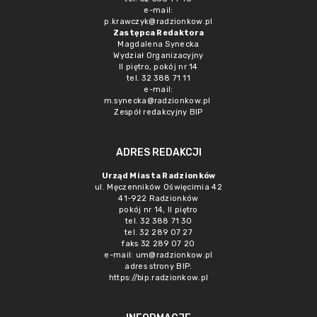
e-mail:
p.krawczyk@radzionkow.pl
Zastępca Redaktora
Magdalena Synecka
Wydział Organizacyjny
II piętro, pokój nr 14
tel. 32 388 71 11
e-mail:
m.synecka@radzionkow.pl
Zespół redakcyjny BIP
ADRES REDAKCJI
Urząd Miasta Radzionków
ul. Męczenników Oświęcimia 42
41-922 Radzionków
pokój nr 14, II piętro
tel. 32 388 71 30
tel. 32 289 07 27
faks 32 289 07 20
e-mail:
um@radzionkow.pl
adres strony BIP:
https://bip.radzionkow.pl