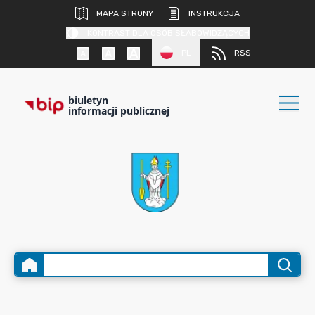
MAPA STRONY
INSTRUKCJA
KONTRAST DLA OSÓB SŁABOWIDZĄCYCH
PL
RSS
biuletyn
informacji publicznej