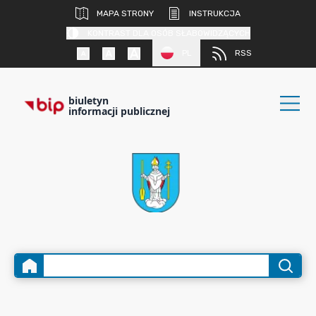
MAPA STRONY
INSTRUKCJA
KONTRAST DLA OSÓB SŁABOWIDZĄCYCH
PL
RSS
biuletyn
informacji publicznej