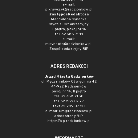
e-mail:
p.krawczyk@radzionkow.pl
Zastępca Redaktora
Magdalena Synecka
Wydział Organizacyjny
II piętro, pokój nr 14
tel. 32 388 71 11
e-mail:
m.synecka@radzionkow.pl
Zespół redakcyjny BIP
ADRES REDAKCJI
Urząd Miasta Radzionków
ul. Męczenników Oświęcimia 42
41-922 Radzionków
pokój nr 14, II piętro
tel. 32 388 71 30
tel. 32 289 07 27
faks 32 289 07 20
e-mail:
um@radzionkow.pl
adres strony BIP:
https://bip.radzionkow.pl