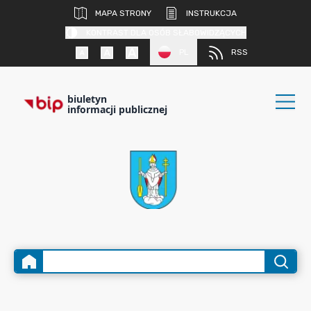
MAPA STRONY
INSTRUKCJA
KONTRAST DLA OSÓB SŁABOWIDZĄCYCH
PL
RSS
biuletyn
informacji publicznej