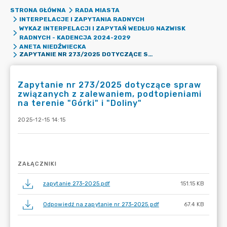
STRONA GŁÓWNA
RADA MIASTA
INTERPELACJE I ZAPYTANIA RADNYCH
WYKAZ INTERPELACJI I ZAPYTAŃ WEDŁUG NAZWISK
RADNYCH - KADENCJA 2024-2029
ANETA NIEDŹWIECKA
ZAPYTANIE NR 273/2025 DOTYCZĄCE SPRAW ZWIĄZANYCH Z ZALEWANIEM, PODTOPIENIAMI NA TERENIE "GÓRKI" I "DOLINY"
Zapytanie nr 273/2025 dotyczące spraw
związanych z zalewaniem, podtopieniami
na terenie "Górki" i "Doliny"
2025-12-15 14:15
ZAŁĄCZNIKI
zapytanie 273-2025.pdf
151.15 KB
Odpowiedź na zapytanie nr 273-2025.pdf
67.4 KB