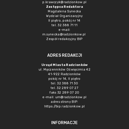
p.krawczyk@radzionkow.pl
Zastępca Redaktora
Magdalena Synecka
Wydział Organizacyjny
II piętro, pokój nr 14
tel. 32 388 71 11
e-mail:
m.synecka@radzionkow.pl
Zespół redakcyjny BIP
ADRES REDAKCJI
Urząd Miasta Radzionków
ul. Męczenników Oświęcimia 42
41-922 Radzionków
pokój nr 14, II piętro
tel. 32 388 71 30
tel. 32 289 07 27
faks 32 289 07 20
e-mail:
um@radzionkow.pl
adres strony BIP:
https://bip.radzionkow.pl
INFORMACJE