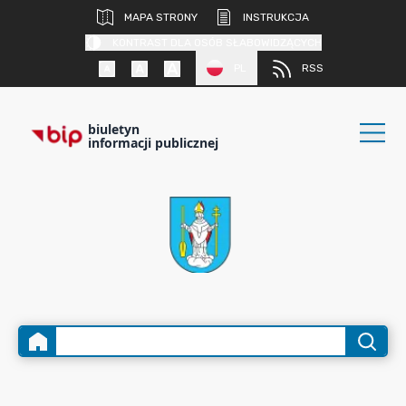
MAPA STRONY
INSTRUKCJA
KONTRAST DLA OSÓB SŁABOWIDZĄCYCH
PL
RSS
biuletyn
informacji publicznej