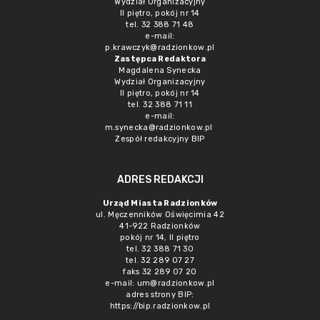
Wydział Organizacyjny
II piętro, pokój nr 14
tel. 32 388 71 48
e-mail:
p.krawczyk@radzionkow.pl
Zastępca Redaktora
Magdalena Synecka
Wydział Organizacyjny
II piętro, pokój nr 14
tel. 32 388 71 11
e-mail:
m.synecka@radzionkow.pl
Zespół redakcyjny BIP
ADRES REDAKCJI
Urząd Miasta Radzionków
ul. Męczenników Oświęcimia 42
41-922 Radzionków
pokój nr 14, II piętro
tel. 32 388 71 30
tel. 32 289 07 27
faks 32 289 07 20
e-mail:
um@radzionkow.pl
adres strony BIP:
https://bip.radzionkow.pl