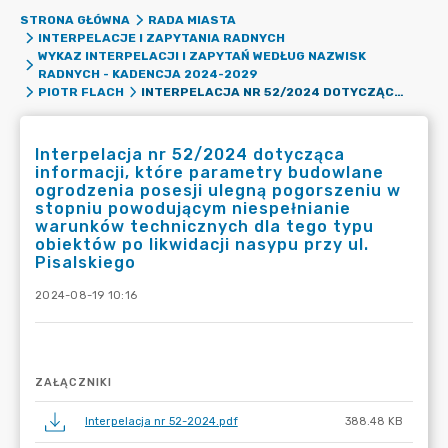
STRONA GŁÓWNA
RADA MIASTA
INTERPELACJE I ZAPYTANIA RADNYCH
WYKAZ INTERPELACJI I ZAPYTAŃ WEDŁUG NAZWISK
RADNYCH - KADENCJA 2024-2029
INTERPELACJA NR 52/2024 DOTYCZĄCA INFORMACJI, KTÓRE PARAMETRY BUDOWLANE OGRODZENIA POSESJI ULEGNĄ POGORSZENIU W STOPNIU POWODUJĄCYM NIESPEŁNIANIE WARUNKÓW TECHNICZNYCH DLA TEGO TYPU OBIEKTÓW PO LIKWIDACJI NASYPU PRZY UL. PISALSKIEGO
PIOTR FLACH
Interpelacja nr 52/2024 dotycząca
informacji, które parametry budowlane
ogrodzenia posesji ulegną pogorszeniu w
stopniu powodującym niespełnianie
warunków technicznych dla tego typu
obiektów po likwidacji nasypu przy ul.
Pisalskiego
2024-08-19 10:16
ZAŁĄCZNIKI
Interpelacja nr 52-2024.pdf
388.48 KB