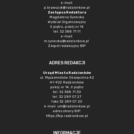
e-mail:
p.krawczyk@radzionkow.pl
Zastępca Redaktora
Magdalena Synecka
Wydział Organizacyjny
II piętro, pokój nr 14
tel. 32 388 71 11
e-mail:
m.synecka@radzionkow.pl
Zespół redakcyjny BIP
ADRES REDAKCJI
Urząd Miasta Radzionków
ul. Męczenników Oświęcimia 42
41-922 Radzionków
pokój nr 14, II piętro
tel. 32 388 71 30
tel. 32 289 07 27
faks 32 289 07 20
e-mail:
um@radzionkow.pl
adres strony BIP:
https://bip.radzionkow.pl
INFORMACJE