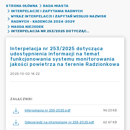
STRONA GŁÓWNA
RADA MIASTA
INTERPELACJE I ZAPYTANIA RADNYCH
WYKAZ INTERPELACJI I ZAPYTAŃ WEDŁUG NAZWISK
RADNYCH - KADENCJA 2024-2029
MAGDA NIEJODEK
INTERPELACJA NR 253/2025 DOTYCZĄCA UDOSTĘPNIENIA INFORMACJI NA TEMAT FUNKCJONOWANIA SYSTEMU MONITOROWANIA JAKOŚCI POWIETRZA NA TERENIE RADZIONKOWA
Interpelacja nr 253/2025 dotycząca
udostępnienia informacji na temat
funkcjonowania systemu monitorowania
jakości powietrza na terenie Radzionkowa
2025-10-02 14:22
ZAŁĄCZNIKI
Interpelacja nr 253-2025.pdf
96.23 KB
Odpowiedź na interpelację nr 253-2025.pdf
62.67 KB