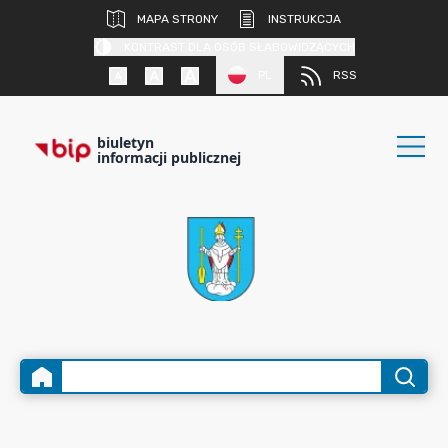
MAPA STRONY
INSTRUKCJA
KONTRAST DLA OSÓB SŁABOWIDZĄCYCH
PL
RSS
biuletyn
informacji publicznej