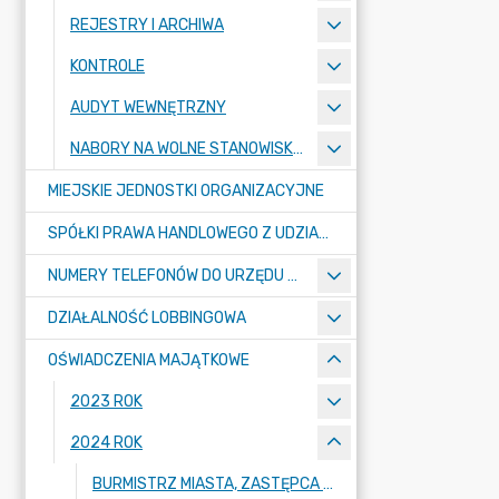
REJESTRY I ARCHIWA
KONTROLE
AUDYT WEWNĘTRZNY
NABORY NA WOLNE STANOWISKA PRACY
MIEJSKIE JEDNOSTKI ORGANIZACYJNE
SPÓŁKI PRAWA HANDLOWEGO Z UDZIAŁEM GMINY
NUMERY TELEFONÓW DO URZĘDU MIASTA, MIEJSKICH JEDNOSTEK ORGANIZACYJNYCH ORAZ SPÓŁEK PRAWA HANDLOWEGO Z UDZIAŁEM GMINY
DZIAŁALNOŚĆ LOBBINGOWA
OŚWIADCZENIA MAJĄTKOWE
2023 ROK
2024 ROK
BURMISTRZ MIASTA, ZASTĘPCA BURMISTRZA MIASTA, SEKRETARZ MIASTA, SKARBNIK MIASTA