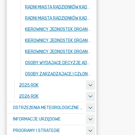
RADNI MIASTA RADZIONKÓW KADENCJA 2018-2023 (KADENCJA PRZEDŁUŻONA DO 30.04.2024 ROKU)
RADNI MIASTA RADZIONKÓW KADENCJA 2024-2029
KIEROWNICY JEDNOSTEK ORGANIZACYJNYCH - SZKOŁY, PRZEDSZKOLA
KIEROWNICY JEDNOSTEK ORGANIZACYJNYCH GMINY - JEDNOSTKI BUDŻETOWE
KIEROWNICY JEDNOSTEK ORGANIZACYJNYCH - INSTYTUCJE KULTURY
OSOBY WYDAJĄCE DECYZJE ADMINISTRACYJNE W IMIENIU BURMISTRZA MIASTA
OSOBY ZARZĄDZAJĄCE I CZŁONKOWIE ORGANÓW ZARZĄDZAJĄCYCH GMINNYMI OSOBAMI PRAWNYMI
2025 ROK
2026 ROK
OSTRZEŻENIA METEOROLOGICZNE O ZŁYM STANIE POWIETRZA I INNE
INFORMACJE URZĘDOWE
PROGRAMY I STRATEGIE