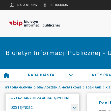
MAPA STRONY
INSTRUKCJA
biuletyn
informacji publicznej
Biuletyn Informacji Publicznej -
RADA MIASTA
AKTY PR
STRONA GŁÓWNA
OŚWIADCZENIA MAJĄTKOWE
2024 ROK
KI
WYKAZ DANYCH ZAWIERAJĄCYCH INFORMACJE O ŚRODOWISKU I JEGO OCHRONIE
Pani 
DOSTĘPNOŚĆ