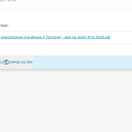
-21 10:26
NIKI
oświadczenie majątkowe (I.Tomczyk) - stan na dzień 31.12.2023.pdf
UJ
ZAPISZ DO PDF