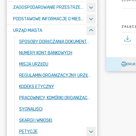
2024-06
ZAGOSPODAROWANIE PRZESTRZENNE
PODSTAWOWE INFORMACJE O MIEŚCIE
ZAŁĄCZ
URZĄD MIASTA
SPOSOBY DORĘCZANIA DOKUMENTÓW DO URZĘDU MIASTA RADZIONKÓW
NUMERY KONT BANKOWYCH
MISJA URZĘDU
DRUK
REGULAMIN ORGANIZACYJNY URZĘDU
KODEKS ETYCZNY
PRACOWNICY, KOMÓRKI ORGANIZACYJNE URZĘDU
SYGNALIŚCI
SKARGI I WNIOSKI
PETYCJE