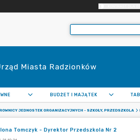
KONTRAST DLA O
 Urząd Miasta Radzionków
AWNE
BUDŻET I MAJĄTEK
TAB
EROWNICY JEDNOSTEK ORGANIZACYJNYCH - SZKOŁY, PRZEDSZKOLA
Ilona Tomczyk - Dyrektor Przedszkola Nr 2