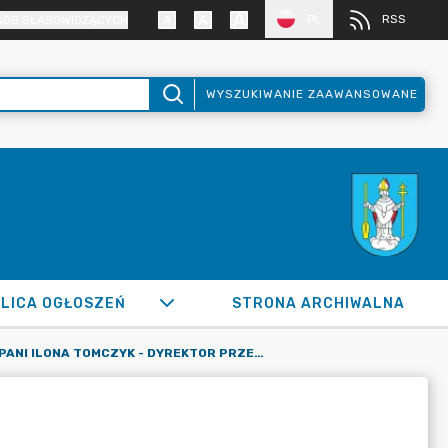
PL
RSS
SÓB SŁABOWIDZĄCYCH
WYSZUKIWANIE ZAAWANSOWANE
LICA OGŁOSZEŃ
STRONA ARCHIWALNA
PANI ILONA TOMCZYK - DYREKTOR PRZEDSZKOLA NR 2