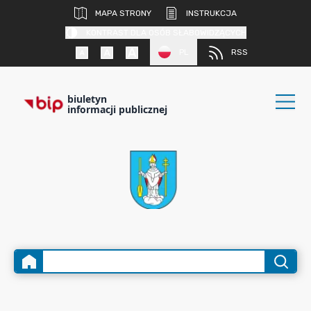
MAPA STRONY
INSTRUKCJA
KONTRAST DLA OSÓB SŁABOWIDZĄCYCH
PL
RSS
biuletyn
informacji publicznej