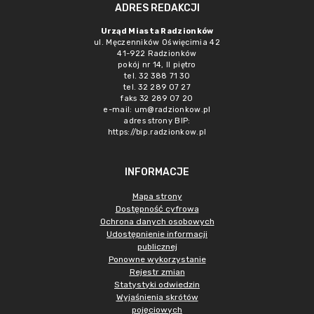
ADRES REDAKCJI
Urząd Miasta Radzionków
ul. Męczenników Oświęcimia 42
41-922 Radzionków
pokój nr 14, II piętro
tel. 32 388 71 30
tel. 32 289 07 27
faks 32 289 07 20
e-mail:
um@radzionkow.pl
adres strony BIP:
https://bip.radzionkow.pl
INFORMACJE
Mapa strony
Dostępność cyfrowa
Ochrona danych osobowych
Udostępnienie informacji
publicznej
Ponowne wykorzystanie
Rejestr zmian
Statystyki odwiedzin
Wyjaśnienia skrótów
pojęciowych