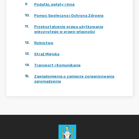
9
.
Podatki, opłaty i inne
10
.
Pomoc Społeczna i Ochrona Zdrowia
11
.
Przekształcenie prawa użytkowania
wieczystego w prawo własności
12
.
Rolnictwo
13
.
Straż Miejska
14
.
Transport i Komunikacja
15
.
Zawiadomienia o zamiarze zorganizowania
zgromadzenia