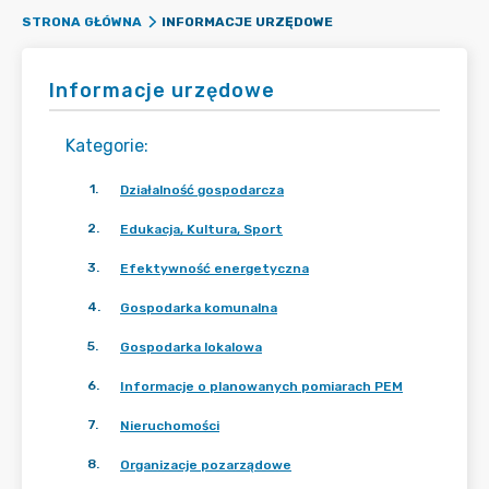
INFORMACJE URZĘDOWE
STRONA GŁÓWNA
Informacje urzędowe
Kategorie
:
1
.
Działalność gospodarcza
2
.
Edukacja, Kultura, Sport
3
.
Efektywność energetyczna
4
.
Gospodarka komunalna
5
.
Gospodarka lokalowa
6
.
Informacje o planowanych pomiarach PEM
7
.
Nieruchomości
8
.
Organizacje pozarządowe