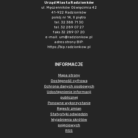
Urząd Miasta Radzionków
ul. Męczenników Oświęcimia 42
41-922 Radzionków
pokój nr 14, II piętro
tel. 32 388 71 30
tel. 32 289 07 27
faks 32 289 07 20
e-mail:
um@radzionkow.pl
adres strony BIP:
https://bip.radzionkow.pl
INFORMACJE
Mapa strony
Dostępność cyfrowa
Ochrona danych osobowych
Udostępnienie informacji
publicznej
Ponowne wykorzystanie
Rejestr zmian
Statystyki odwiedzin
Wyjaśnienia skrótów
pojęciowych
RSS