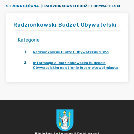
RADZIONKOWSKI BUDŻET OBYWATELSKI
STRONA GŁÓWNA
Radzionkowski Budżet Obywatelski
Kategorie
:
1
.
Radzionkowski Budżet Obywatelski 2026
2
.
Informacje o Radzionkowskim Budżecie
Obywatelskim na stronie internetowej miasta
Biuletyn Informacji Publicznej