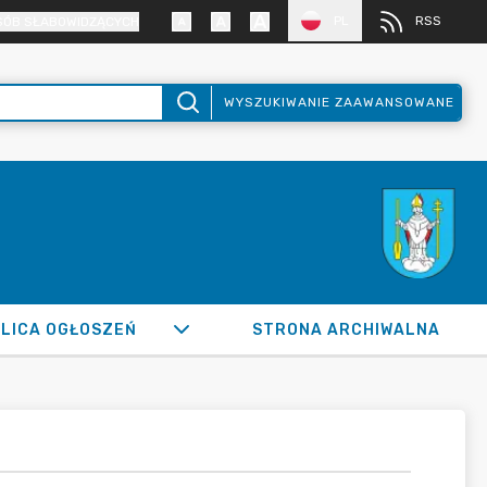
PL
RSS
SÓB SŁABOWIDZĄCYCH
WYSZUKIWANIE ZAAWANSOWANE
LICA OGŁOSZEŃ
STRONA ARCHIWALNA