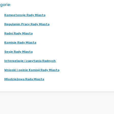
gorie
:
Kompetencje Rady Miasta
Regulamin Pracy Rady Miasta
Radni Rady Miasta
Komisje Rady Miasta
Sesje Rady Miasta
Interpelacje i zapytania Radnych
Wnioski i opinie Komisji Rady Miasta
Młodzieżowa Rada Miasta