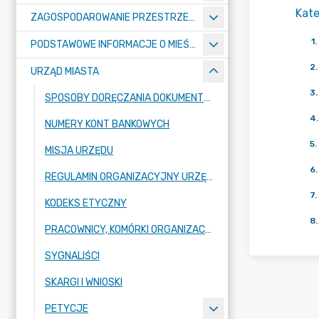
Kate
ZAGOSPODAROWANIE PRZESTRZENNE
1
.
PODSTAWOWE INFORMACJE O MIEŚCIE
2
.
URZĄD MIASTA
3
.
SPOSOBY DORĘCZANIA DOKUMENTÓW DO URZĘDU MIASTA RADZIONKÓW
4
.
NUMERY KONT BANKOWYCH
5
.
MISJA URZĘDU
6
.
REGULAMIN ORGANIZACYJNY URZĘDU
7
.
KODEKS ETYCZNY
8
.
PRACOWNICY, KOMÓRKI ORGANIZACYJNE URZĘDU
SYGNALIŚCI
SKARGI I WNIOSKI
PETYCJE