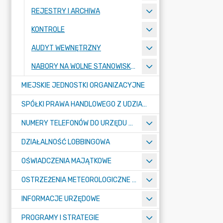
REJESTRY I ARCHIWA
KONTROLE
AUDYT WEWNĘTRZNY
NABORY NA WOLNE STANOWISKA PRACY
MIEJSKIE JEDNOSTKI ORGANIZACYJNE
SPÓŁKI PRAWA HANDLOWEGO Z UDZIAŁEM GMINY
NUMERY TELEFONÓW DO URZĘDU MIASTA, MIEJSKICH JEDNOSTEK ORGANIZACYJNYCH ORAZ SPÓŁEK PRAWA HANDLOWEGO Z UDZIAŁEM GMINY
DZIAŁALNOŚĆ LOBBINGOWA
OŚWIADCZENIA MAJĄTKOWE
OSTRZEŻENIA METEOROLOGICZNE O ZŁYM STANIE POWIETRZA I INNE
INFORMACJE URZĘDOWE
PROGRAMY I STRATEGIE