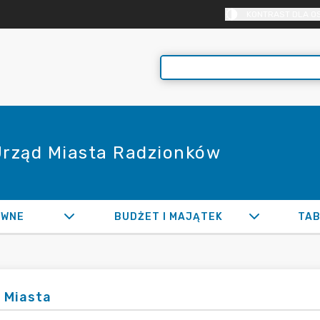
KONTRAST DLA O
 Urząd Miasta Radzionków
AWNE
BUDŻET I MAJĄTEK
TAB
 Miasta