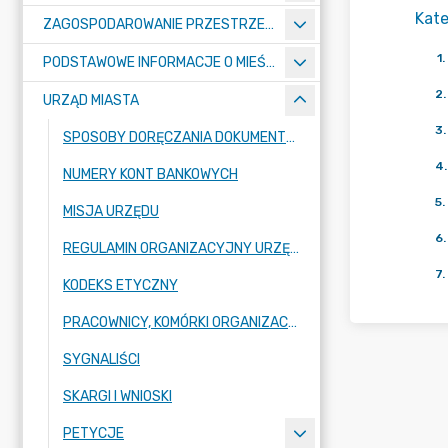
Kate
ZAGOSPODAROWANIE PRZESTRZENNE
1
.
PODSTAWOWE INFORMACJE O MIEŚCIE
2
.
URZĄD MIASTA
3
.
SPOSOBY DORĘCZANIA DOKUMENTÓW DO URZĘDU MIASTA RADZIONKÓW
4
.
NUMERY KONT BANKOWYCH
5
.
MISJA URZĘDU
6
.
REGULAMIN ORGANIZACYJNY URZĘDU
7
.
KODEKS ETYCZNY
PRACOWNICY, KOMÓRKI ORGANIZACYJNE URZĘDU
SYGNALIŚCI
SKARGI I WNIOSKI
PETYCJE