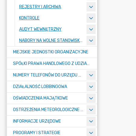
REJESTRY I ARCHIWA
KONTROLE
AUDYT WEWNĘTRZNY
NABORY NA WOLNE STANOWISKA PRACY
MIEJSKIE JEDNOSTKI ORGANIZACYJNE
SPÓŁKI PRAWA HANDLOWEGO Z UDZIAŁEM GMINY
NUMERY TELEFONÓW DO URZĘDU MIASTA, MIEJSKICH JEDNOSTEK ORGANIZACYJNYCH ORAZ SPÓŁEK PRAWA HANDLOWEGO Z UDZIAŁEM GMINY
DZIAŁALNOŚĆ LOBBINGOWA
OŚWIADCZENIA MAJĄTKOWE
OSTRZEŻENIA METEOROLOGICZNE O ZŁYM STANIE POWIETRZA I INNE
INFORMACJE URZĘDOWE
PROGRAMY I STRATEGIE