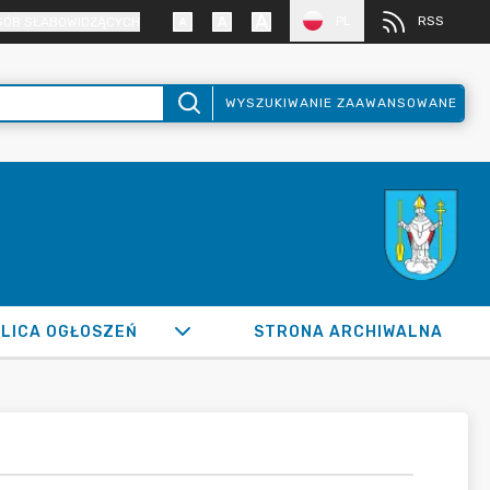
PL
RSS
SÓB SŁABOWIDZĄCYCH
WYSZUKIWANIE ZAAWANSOWANE
LICA OGŁOSZEŃ
STRONA ARCHIWALNA