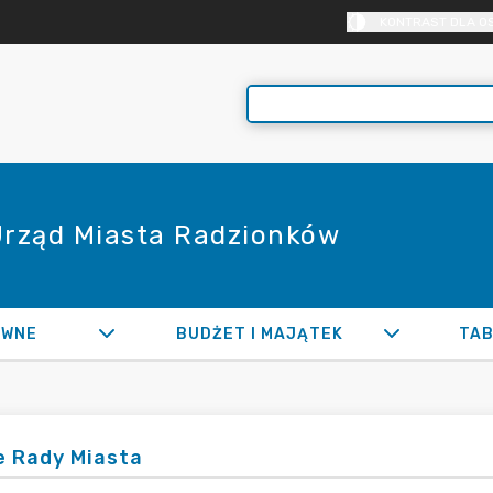
KONTRAST DLA O
 Urząd Miasta Radzionków
AWNE
BUDŻET I MAJĄTEK
TAB
e Rady Miasta