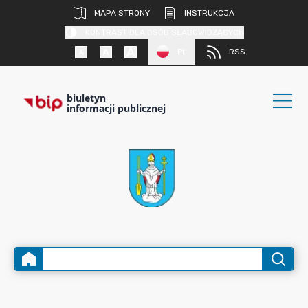
MAPA STRONY
INSTRUKCJA
KONTRAST DLA OSÓB SŁABOWIDZĄCYCH
PL
RSS
biuletyn
informacji publicznej