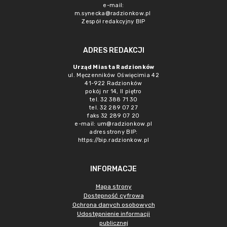
e-mail:
m.synecka@radzionkow.pl
Zespół redakcyjny BIP
ADRES REDAKCJI
Urząd Miasta Radzionków
ul. Męczenników Oświęcimia 42
41-922 Radzionków
pokój nr 14, II piętro
tel. 32 388 71 30
tel. 32 289 07 27
faks 32 289 07 20
e-mail:
um@radzionkow.pl
adres strony BIP:
https://bip.radzionkow.pl
INFORMACJE
Mapa strony
Dostępność cyfrowa
Ochrona danych osobowych
Udostępnienie informacji
publicznej