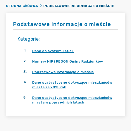
PODSTAWOWE INFORMACJE O MIEŚCIE
STRONA GŁÓWNA
Podstawowe informacje o mieście
Kategorie
:
1
.
Dane do systemu KSeF
2
.
Numery NIP i REGON Gminy Radzionków
3
.
Podstawowe informacje o mieście
4
.
Dane statystyczne dotyczące mieszkańców
miasta za 2025 rok
5
.
Dane statystyczne dotyczące mieszkańców
miasta w poprzednich latach