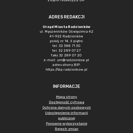
Zespół redakcyjny BIP
ADRES REDAKCJI
Urząd Miasta Radzionków
ul. Męczenników Oświęcimia 42
41-922 Radzionków
pokój nr 14, II piętro
tel. 32 388 71 30
tel. 32 289 07 27
faks 32 289 07 20
e-mail:
um@radzionkow.pl
adres strony BIP:
https://bip.radzionkow.pl
INFORMACJE
Mapa strony
Dostępność cyfrowa
Ochrona danych osobowych
Udostępnienie informacji
publicznej
Ponowne wykorzystanie
Rejestr zmian