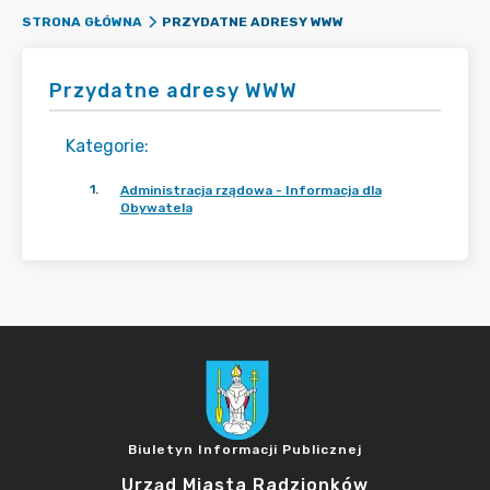
PRZYDATNE ADRESY WWW
STRONA GŁÓWNA
Przydatne adresy WWW
Kategorie
:
1
.
Administracja rządowa - Informacja dla
Obywatela
Biuletyn Informacji Publicznej
Urząd Miasta Radzionków