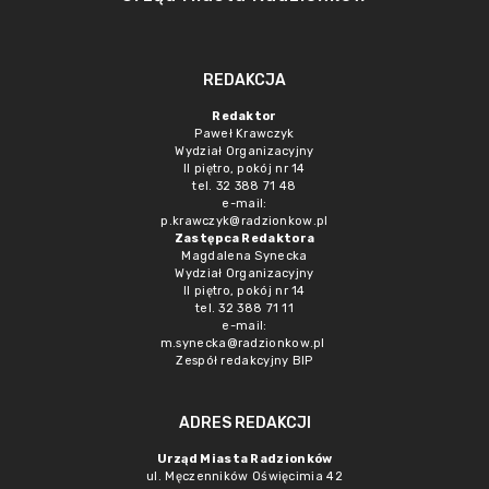
REDAKCJA
Redaktor
Paweł Krawczyk
Wydział Organizacyjny
II piętro, pokój nr 14
tel. 32 388 71 48
e-mail:
p.krawczyk@radzionkow.pl
Zastępca Redaktora
Magdalena Synecka
Wydział Organizacyjny
II piętro, pokój nr 14
tel. 32 388 71 11
e-mail:
m.synecka@radzionkow.pl
Zespół redakcyjny BIP
ADRES REDAKCJI
Urząd Miasta Radzionków
ul. Męczenników Oświęcimia 42