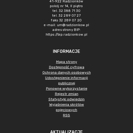
41-922 Radzionków
pokój nr 14, II piętro
tel. 32 388 71 30
tel. 32 289 07 27
faks 32 289 07 20
e-mail:
um@radzionkow.pl
adres strony BIP:
https://bip.radzionkow.pl
INFORMACJE
Mapa strony
Dostępność cyfrowa
Ochrona danych osobowych
Udostępnienie informacji
publicznej
Ponowne wykorzystanie
Rejestr zmian
Statystyki odwiedzin
Wyjaśnienia skrótów
pojęciowych
RSS
AKTUALIZACJE