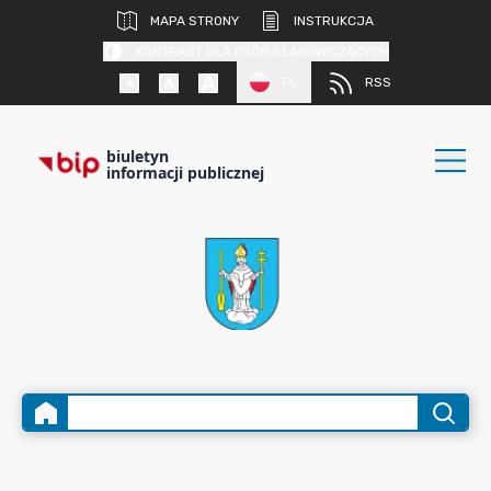
MAPA STRONY
INSTRUKCJA
KONTRAST DLA OSÓB SŁABOWIDZĄCYCH
PL
RSS
biuletyn
informacji publicznej