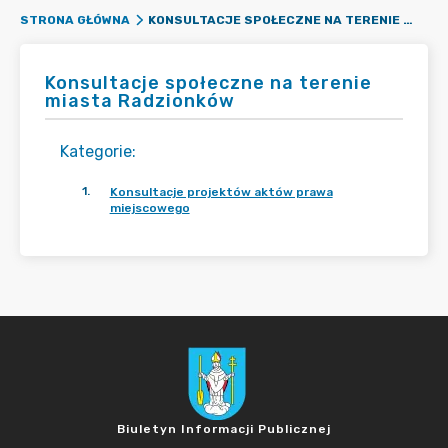
KONSULTACJE SPOŁECZNE NA TERENIE MIASTA RADZIONKÓW
STRONA GŁÓWNA
Konsultacje społeczne na terenie
miasta Radzionków
Kategorie
:
1
.
Konsultacje projektów aktów prawa
miejscowego
Biuletyn Informacji Publicznej