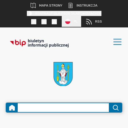
MAPA STRONY
INSTRUKCJA
KONTRAST DLA OSÓB SŁABOWIDZĄCYCH
PL
RSS
biuletyn
informacji publicznej