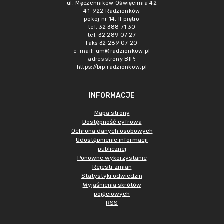
ul. Męczenników Oświęcimia 42
41-922 Radzionków
pokój nr 14, II piętro
tel. 32 388 71 30
tel. 32 289 07 27
faks 32 289 07 20
e-mail:
um@radzionkow.pl
adres strony BIP:
https://bip.radzionkow.pl
INFORMACJE
Mapa strony
Dostępność cyfrowa
Ochrona danych osobowych
Udostępnienie informacji
publicznej
Ponowne wykorzystanie
Rejestr zmian
Statystyki odwiedzin
Wyjaśnienia skrótów
pojęciowych
RSS